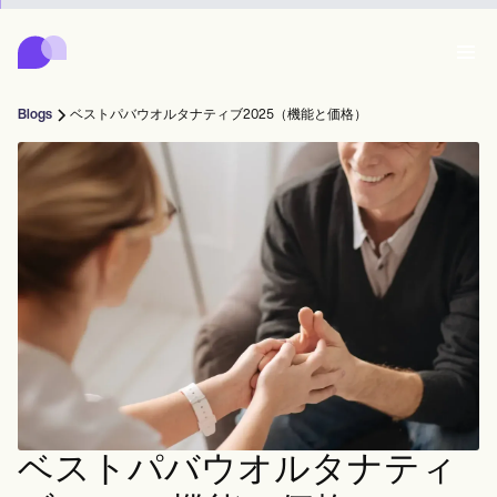
Carepatron
Product
スケジューリング
ドキュメンテーション
患者ポータル
Blogs
ベストパバウオルタナティブ2025（機能と価格）
健康記録
Features
請求
コンプライアンス
Who we're for
オンラインフォーム
つながる
リマインダー
支払い
ケア
Behavioral
スケジュール
遠隔医療
Online booking
クリニカルノート
Medical
完了する
Counselors
会う
プラクティス・マネジメント
Automatic reminders
Mental health
Allied
Community
Telehealth video
Dentists
治療する
ソロプラクティショナー
メッセージ
Psychologists
In session notes
Get started for free
Nurse practitioners
クリニック管理
Wellness
新規開業医
Dietitians
ePrescribe
Client messaging
Therapists
NEW
Nurses
チーム
記録する
コンプライアンスとセキュリティ
Nutritionists
Treatment plans
Book a demo
SMS and email
Acupuncturists
カウンセラー
Physicians
AI Scribe
Occupational therapists
コーチ
Carepatron AI
Chiropractors
請求する
Psychiatrists
ログイン
音声言語病理学者
Clinical notes
ベストパバウオルタナティ
Physical therapists
Health coaches
Invoicing and payments
ワークフロー全体を表示
カイロプラクター
Social workers