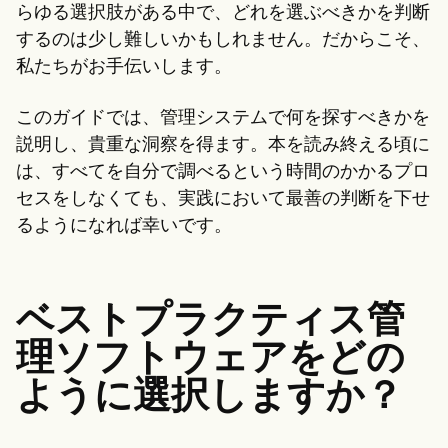
Patient Visit Summary Template
らゆる選択肢がある中で、どれを選ぶべきかを判断
Help Center
するのは少し難しいかもしれません。だからこそ、
Demos
Training Hub
私たちがお手伝いします。
Webinars
Switch to Carepatron
このガイドでは、管理システムで何を探すべきかを
Become a Partner
Pricing
説明し、貴重な洞察を得ます。本を読み終える頃に
Why Carepatron?
は、すべてを自分で調べるという時間のかかるプロ
Login
セスをしなくても、実践において最善の判断を下せ
Get started
るようになれば幸いです。
ベストプラクティス管
理ソフトウェアをどの
ように選択しますか？