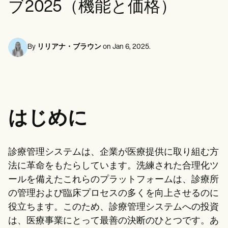
ブ2025（機能と価格）
メンタルヘルス専門家
Life coaches
Insurance claims
Speech therapists
ソーシャルワーカー
Massage therapists
栄養士と栄養士
Personal trainers
理学療法士
心理学者
By
リリアナ・ブラウン
on
Jan 6, 2025
.
看護師
マッサージセラピスト
作業療法士
Resources
ブログ
リソースガイド
はじめに
比較
アプリガイド
[テンプレート]
ICD コード
診療管理システムは、企業が医療提供に取り組む方
Procedure Codes
法に革命をもたらしています。洗練された合理化ツ
スーパービルテンプレート
SOAP ノートテンプレート
ールを備えたこれらのプラットフォームは、診療所
治療計画テンプレート
の管理および臨床プロセスの多くを向上させるのに
Informed Consent Form
役立ちます。このため、診療管理システムへの投資
Social Work Treatment Plans
DAR Note Template
は、医療事業にとって最善の決断のひとつです。あ