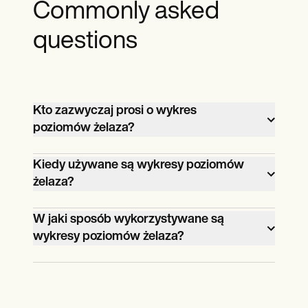
Commonly asked
questions
Kto zazwyczaj prosi o wykres
poziomów żelaza?
Lekarze podstawowej opieki zdrowotnej,
Kiedy używane są wykresy poziomów
hematolodzy, gastroenterolodzy i
żelaza?
kardiolodzy prawdopodobnie poproszą o
Wykresy poziomu żelaza są używane, gdy
wykres poziomów żelaza.
W jaki sposób wykorzystywane są
lekarz kierujący musi analizować,
wykresy poziomów żelaza?
interpretować i monitorować poziom
Wykresy poziomu żelaza są używane
żelaza u pacjenta.
głównie jako dokument, w którym lekarz
kierujący może zapisać swoje obserwacje