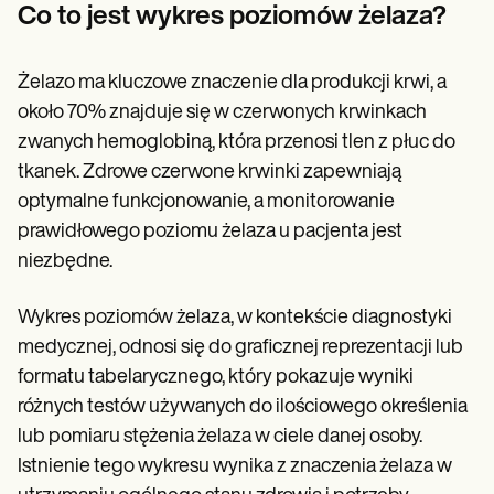
Patient Visit Summary Template
Co to jest wykres poziomów żelaza?
Help Center
Demos
Training Hub
Żelazo ma kluczowe znaczenie dla produkcji krwi, a
Webinars
Switch to Carepatron
około 70% znajduje się w czerwonych krwinkach
Become a Partner
zwanych hemoglobiną, która przenosi tlen z płuc do
Pricing
tkanek. Zdrowe czerwone krwinki zapewniają
Why Carepatron?
Login
optymalne funkcjonowanie, a monitorowanie
Get started
prawidłowego poziomu żelaza u pacjenta jest
niezbędne.
Wykres poziomów żelaza, w kontekście diagnostyki
medycznej, odnosi się do graficznej reprezentacji lub
formatu tabelarycznego, który pokazuje wyniki
różnych testów używanych do ilościowego określenia
lub pomiaru stężenia żelaza w ciele danej osoby.
Istnienie tego wykresu wynika z znaczenia żelaza w