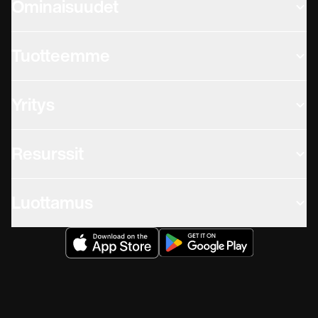
Ominaisuudet
Tuotteemme
Yritys
Resurssit
Luottamus