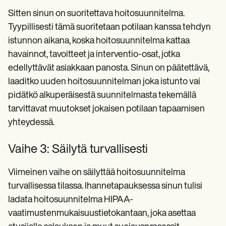
Sitten sinun on suoritettava hoitosuunnitelma.
Tyypillisesti tämä suoritetaan potilaan kanssa tehdyn
istunnon aikana, koska hoitosuunnitelma kattaa
havainnot, tavoitteet ja interventio-osat, jotka
edellyttävät asiakkaan panosta. Sinun on päätettävä,
laaditko uuden hoitosuunnitelman joka istunto vai
pidätkö alkuperäisestä suunnitelmasta tekemällä
tarvittavat muutokset jokaisen potilaan tapaamisen
yhteydessä.
Vaihe 3: Säilytä turvallisesti
Viimeinen vaihe on säilyttää hoitosuunnitelma
turvallisessa tilassa. Ihannetapauksessa sinun tulisi
ladata hoitosuunnitelma HIPAA-
vaatimustenmukaisuustietokantaan, joka asettaa