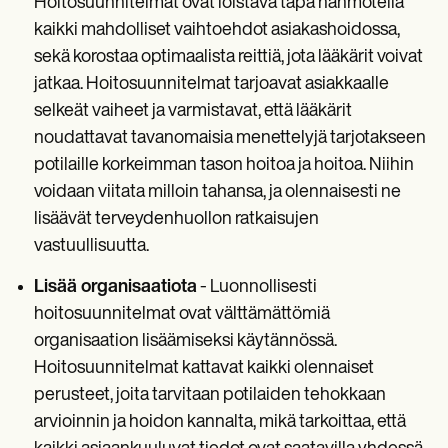
Hoitosuunnitelmat ovat loistava tapa hahmotella
kaikki mahdolliset vaihtoehdot asiakashoidossa,
sekä korostaa optimaalista reittiä, jota lääkärit voivat
jatkaa. Hoitosuunnitelmat tarjoavat asiakkaalle
selkeät vaiheet ja varmistavat, että lääkärit
noudattavat tavanomaisia menettelyjä tarjotakseen
potilaille korkeimman tason hoitoa ja hoitoa. Niihin
voidaan viitata milloin tahansa, ja olennaisesti ne
lisäävät terveydenhuollon ratkaisujen
vastuullisuutta.
Lisää organisaatiota
- Luonnollisesti
hoitosuunnitelmat ovat välttämättömiä
organisaation lisäämiseksi käytännössä.
Hoitosuunnitelmat kattavat kaikki olennaiset
perusteet, joita tarvitaan potilaiden tehokkaan
arvioinnin ja hoidon kannalta, mikä tarkoittaa, että