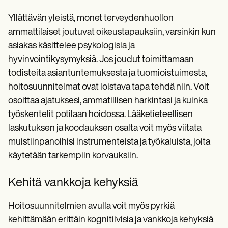
Yllättävän yleistä, monet terveydenhuollon
ammattilaiset joutuvat oikeustapauksiin, varsinkin kun
asiakas käsittelee psykologisia ja
hyvinvointikysymyksiä. Jos joudut toimittamaan
todisteita asiantuntemuksesta ja tuomioistuimesta,
hoitosuunnitelmat ovat loistava tapa tehdä niin. Voit
osoittaa ajatuksesi, ammatillisen harkintasi ja kuinka
työskentelit potilaan hoidossa. Lääketieteellisen
laskutuksen ja koodauksen osalta voit myös viitata
muistiinpanoihisi instrumenteista ja työkaluista, joita
käytetään tarkempiin korvauksiin.
Kehitä vankkoja kehyksiä
Hoitosuunnitelmien avulla voit myös pyrkiä
kehittämään erittäin kognitiivisia ja vankkoja kehyksiä