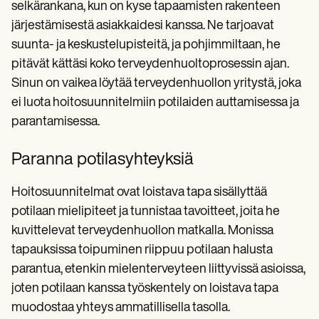
selkärankana, kun on kyse tapaamisten rakenteen
järjestämisestä asiakkaidesi kanssa. Ne tarjoavat
suunta- ja keskustelupisteitä, ja pohjimmiltaan, he
pitävät kättäsi koko terveydenhuoltoprosessin ajan.
Sinun on vaikea löytää terveydenhuollon yritystä, joka
ei luota hoitosuunnitelmiin potilaiden auttamisessa ja
parantamisessa.
Paranna potilasyhteyksiä
Hoitosuunnitelmat ovat loistava tapa sisällyttää
potilaan mielipiteet ja tunnistaa tavoitteet, joita he
kuvittelevat terveydenhuollon matkalla. Monissa
tapauksissa toipuminen riippuu potilaan halusta
parantua, etenkin mielenterveyteen liittyvissä asioissa,
joten potilaan kanssa työskentely on loistava tapa
muodostaa yhteys ammatillisella tasolla.