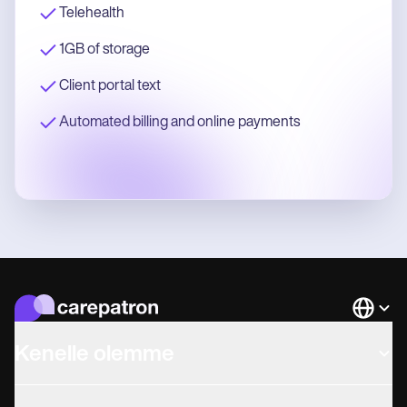
Telehealth
1GB of storage
Client portal text
Automated billing and online payments
Languag
Kenelle olemme