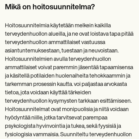
Patient Visit Summary Template
Mikä on hoitosuunnitelma?
Help Center
Demos
Training Hub
Webinars
Hoitosuunnitelmia käytetään melkein kaikilla
Switch to Carepatron
terveydenhuollon alueilla, ja ne ovat loistava tapa pitää
Become a Partner
terveydenhuollon ammattilaiset vastuussa
Pricing
Why Carepatron?
asiantuntemuksestaan, tuestaan ja neuvoistaan.
Login
Hoitosuunnitelmien avulla terveydenhuollon
Get started
ammattilaiset voivat paremmin jäsentää tapaamisensa
ja käsitellä potilaiden huolenaiheita tehokkaammin ja
tarkemman prosessin kautta. voi paljastaa arvokasta
tietoa, jota voidaan käyttää tärkeiden
terveydenhuollon kysymysten tarkkaan esittämiseen.
Hoitosuunnitelmat ovat monipuolisia ja niitä voidaan
hyödyntää niille, jotka tarvitsevat parempaa
psykologista hyvinvointia ja tukea, sekä fyysisiä ja
fysiologisia vammaisia. Suunniteltu terveydenhuollon