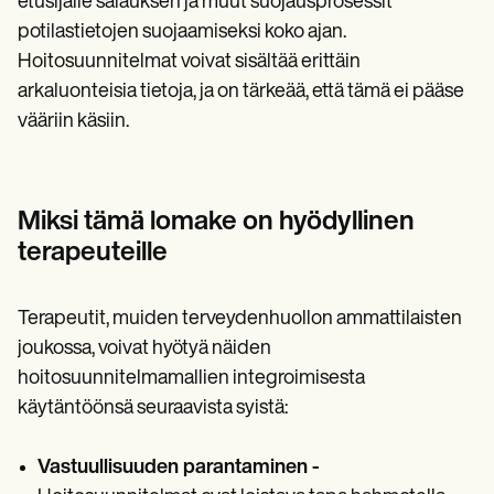
etusijalle salauksen ja muut suojausprosessit
potilastietojen suojaamiseksi koko ajan.
Hoitosuunnitelmat voivat sisältää erittäin
arkaluonteisia tietoja, ja on tärkeää, että tämä ei pääse
vääriin käsiin.
Miksi tämä lomake on hyödyllinen
terapeuteille
Terapeutit, muiden terveydenhuollon ammattilaisten
joukossa, voivat hyötyä näiden
hoitosuunnitelmamallien integroimisesta
käytäntöönsä seuraavista syistä:
Vastuullisuuden parantaminen -