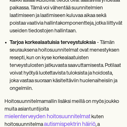
kaikki asiaankuuluvat tiedot ovat saatavilla yhdessä
paikassa. Tämä voi vähentää suunnitelmien
laatimiseen ja laatimiseen kuluvaa aikaa sekä
poistaa vaativia hallintakomponentteja, jotka liittyvät
useiden tiedostojen hallintaan.
Tarjoa korkealaatuisia terveystuloksia
- Tämän
seurauksena hoitosuunnitelmat ovat menestyksen
resepti, kun on kyse korkealaatuisten
terveystulosten jatkuvasta saavuttamisesta. Potilaat
voivat hyötyä luotettavista tuloksista ja hoidosta,
joka vastaa suoraan käsiteltäviin huolenaiheisiin ja
ongelmiin.
Hoitosuunnitelmamallin lisäksi meillä on myös joukko
muita asiantuntijoita
mielenterveyden hoitosuunnitelmat
kuten
autismispektrin häiriö
hoitosuunnitelma
, a