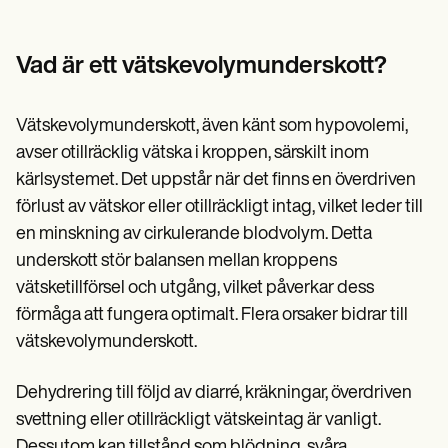
Patient Visit Summary Template
Help Center
Demos
Training Hub
Vad är ett vätskevolymunderskott?
Webinars
Switch to Carepatron
Become a Partner
Vätskevolymunderskott, även känt som hypovolemi,
Pricing
avser otillräcklig vätska i kroppen, särskilt inom
Why Carepatron?
kärlsystemet. Det uppstår när det finns en överdriven
Login
Get started
förlust av vätskor eller otillräckligt intag, vilket leder till
en minskning av cirkulerande blodvolym. Detta
underskott stör balansen mellan kroppens
vätsketillförsel och utgång, vilket påverkar dess
förmåga att fungera optimalt. Flera orsaker bidrar till
vätskevolymunderskott.
Dehydrering till följd av diarré, kräkningar, överdriven
svettning eller otillräckligt vätskeintag är vanligt.
Dessutom kan tillstånd som blödning, svåra