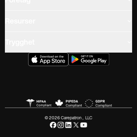
Företag
Resurser
Trygghet
© 2026 Carepatron, LLC