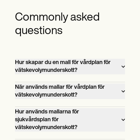
Commonly asked
questions
Hur skapar du en mall för vårdplan för
vätskevolymunderskott?
För att skapa en omfattande
När används mallar för vårdplan för
omvårdnadsplan för
vätskevolymunderskott?
vätskevolymhantering, anpassa planen
Dessa värdefulla planmallar kan användas
från byggnadsställningen som
Hur används mallarna för
när som helst under behandlingsresan för
tillhandahålls av Carepatron och
sjukvårdsplan för
en patient med vätskevolymunderskott
tillgodose patientens behov genom de
vätskevolymunderskott?
för att spåra, övervaka och planera alla
kritiska aspekterna av bedömning,
Mallar för vårdplan för vätskeunderskott
ingrepp av vårdpersonal och patienten