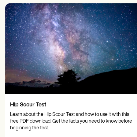
Mental hälsovårdspersonal
Life coaches
Insurance claims
Speech therapists
Socialarbetare
Massage therapists
Dietister och näringsläkare
Personal trainers
Sjukgymnaster
Psykologer
Sjuksköterskor
Massageterapeuter
Arbetsterapeuter
Resources
Bloggar
Resursguider
Jämförelse
Appguider
Mallar
ICD-koder
Procedure Codes
Superbill-mall
Hip Scour Test
SOAP Anteckningsmall
Mall för behandlingsplan
Learn about the Hip Scour Test and how to use it with this
Informed Consent Form
free PDF download. Get the facts you need to know before
Social Work Treatment Plans
beginning the test.
DAR Note Template