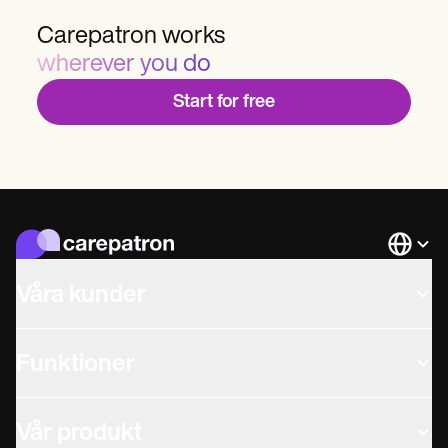
Carepatron works
wherever you do
Start for free
Languag
Våra kunder
Funktioner
Vår produkt