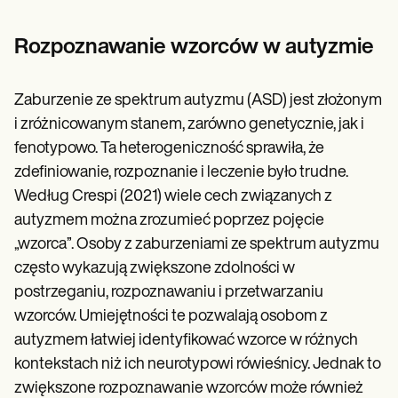
Patient Visit Summary Template
Help Center
Demos
Rozpoznawanie wzorców w autyzmie
Training Hub
Webinars
Switch to Carepatron
Zaburzenie ze spektrum autyzmu (ASD) jest złożonym
Become a Partner
i zróżnicowanym stanem, zarówno genetycznie, jak i
Pricing
Why Carepatron?
fenotypowo. Ta heterogeniczność sprawiła, że
Login
zdefiniowanie, rozpoznanie i leczenie było trudne.
Get started
Według Crespi (2021) wiele cech związanych z
autyzmem można zrozumieć poprzez pojęcie
„wzorca”. Osoby z zaburzeniami ze spektrum autyzmu
często wykazują zwiększone zdolności w
postrzeganiu, rozpoznawaniu i przetwarzaniu
wzorców. Umiejętności te pozwalają osobom z
autyzmem łatwiej identyfikować wzorce w różnych
kontekstach niż ich neurotypowi rówieśnicy. Jednak to
zwiększone rozpoznawanie wzorców może również