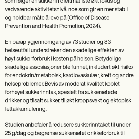
som følger en sukkerfri diettmatliste økt fokus og
vedvarende aktivitetsnivå, noe som gir en mer stabil
og holdbar måte å leve på (Office of Disease
Prevention and Health Promotion, 2024).
En paraplygjennomgang av 73 studier og 83
helseutfall understreker den skadelige effekten av
høyt sukkerforbruk i kosten på helsen. Betydelige
skadelige assosiasjoner ble funnet, inkludert økt risiko
for endokrin/metabolsk, kardiovaskulær, kreft og andre
helseproblemer. Bevis av moderat kvalitet koblet
forhøyet sukkerinntak, spesielt fra sukkersøtede
drikker og tilsatt sukker, til økt kroppsvekt og ektopisk
fettakkumulering.
Studien anbefaler å redusere sukkerinntaket til under
25 g/dag og begrense sukkersøtet drikkeforbruk til