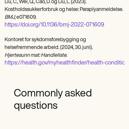
Liu, C., Wei, Q., Cao, D. og Liu, L. (2023).
Kostholdssukkerforbruk og helse: Paraplyanmeldelse.
BMJ
, e071609.
https://doi.org/10.1136/bmj-2022-071609
Kontoret for sykdomsforebygging og
helsefremmende arbeid. (2024, 30. juni).
Hjertesunn mat: Handleliste.
https://health.gov/myhealthfinder/health-condition
Commonly asked
questions