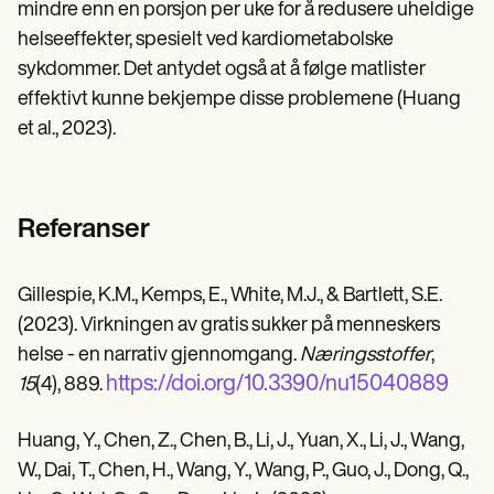
mindre enn en porsjon per uke for å redusere uheldige
helseeffekter, spesielt ved kardiometabolske
sykdommer. Det antydet også at å følge matlister
effektivt kunne bekjempe disse problemene (Huang
et al., 2023).
Referanser
Gillespie, K.M., Kemps, E., White, M.J., & Bartlett, S.E.
(2023). Virkningen av gratis sukker på menneskers
helse - en narrativ gjennomgang.
Næringsstoffer
,
https://doi.org/10.3390/nu15040889
15
(4), 889.
Huang, Y., Chen, Z., Chen, B., Li, J., Yuan, X., Li, J., Wang,
W., Dai, T., Chen, H., Wang, Y., Wang, P., Guo, J., Dong, Q.,