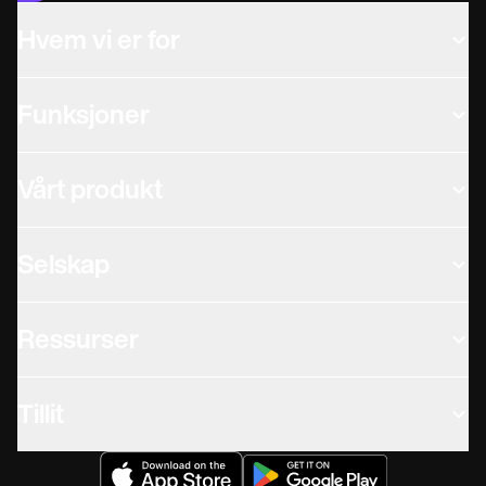
Hvem vi er for
Funksjoner
Vårt produkt
Selskap
Ressurser
Tillit