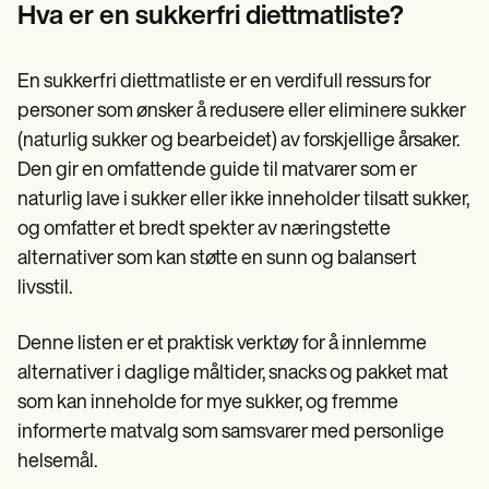
Patient Visit Summary Template
Hva er en sukkerfri diettmatliste?
Help Center
Demos
Training Hub
En sukkerfri diettmatliste er en verdifull ressurs for
Webinars
Switch to Carepatron
personer som ønsker å redusere eller eliminere sukker
Become a Partner
(naturlig sukker og bearbeidet) av forskjellige årsaker.
Pricing
Den gir en omfattende guide til matvarer som er
Why Carepatron?
Login
naturlig lave i sukker eller ikke inneholder tilsatt sukker,
Get started
og omfatter et bredt spekter av næringstette
alternativer som kan støtte en sunn og balansert
livsstil.
Denne listen er et praktisk verktøy for å innlemme
alternativer i daglige måltider, snacks og pakket mat
som kan inneholde for mye sukker, og fremme
informerte matvalg som samsvarer med personlige
helsemål.