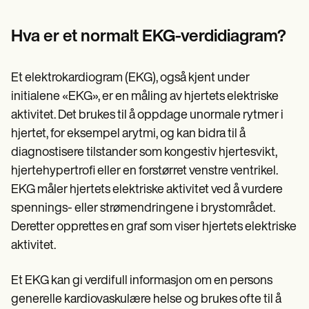
Patient Visit Summary Template
Help Center
Demos
Hva er et normalt EKG-verdidiagram?
Training Hub
Webinars
Switch to Carepatron
Et elektrokardiogram (EKG), også kjent under
Become a Partner
initialene «EKG», er en måling av hjertets elektriske
Pricing
Why Carepatron?
aktivitet. Det brukes til å oppdage unormale rytmer i
Login
hjertet, for eksempel arytmi, og kan bidra til å
Get started
diagnostisere tilstander som kongestiv hjertesvikt,
hjertehypertrofi eller en forstørret venstre ventrikel.
EKG måler hjertets elektriske aktivitet ved å vurdere
spennings- eller strømendringene i brystområdet.
Deretter opprettes en graf som viser hjertets elektriske
aktivitet.
Et EKG kan gi verdifull informasjon om en persons
generelle kardiovaskulære helse og brukes ofte til å