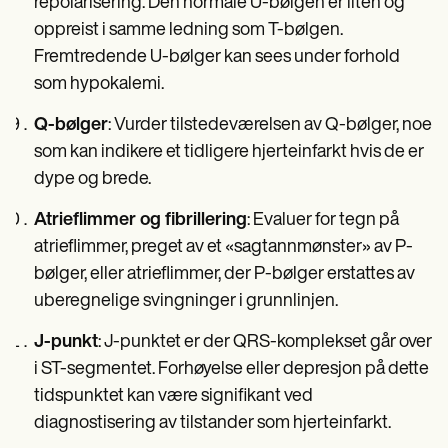
repolarisering. Den normale U-bølgen er liten og
oppreist i samme ledning som T-bølgen.
Fremtredende U-bølger kan sees under forhold
som hypokalemi.
Q-bølger
: Vurder tilstedeværelsen av Q-bølger, noe
som kan indikere et tidligere hjerteinfarkt hvis de er
dype og brede.
Atrieflimmer og fibrillering
: Evaluer for tegn på
atrieflimmer, preget av et «sagtannmønster» av P-
bølger, eller atrieflimmer, der P-bølger erstattes av
uberegnelige svingninger i grunnlinjen.
J-punkt
: J-punktet er der QRS-komplekset går over
i ST-segmentet. Forhøyelse eller depresjon på dette
tidspunktet kan være signifikant ved
diagnostisering av tilstander som hjerteinfarkt.