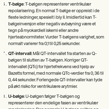
T-bølge
: T-bølgen representerer ventrikulær
repolarisering. En normal T-bølge er oppreist i de
fleste ledninger, spesielt i bly II. Imidlertid kan T-
bølgeinversjon eller negativ avbøyning være et
tegn på myokardiell iskemi eller andre
hjerteabnormiteter. Vurder T-bølgens varighet, som
normalt varierer fra 0,1 til 0,25 sekunder.
QT-intervall
: Mål QT-intervallet fra starten av Q-
bølgen til slutten av T-bølgen. Korriger QT-
intervallet (QTc) for hjertefrekvens ved hjelp av
Bazetts formel, med normale QTc-verdier fra 0, 36 til
0, 44 sekunder. Forlengede QT-intervaller kan tyde
på økt risiko for ventrikulære arytmier.
U-bølge
: U-bølgen følger T-bølgen og
representerer den endelige fasen av ventrikulær