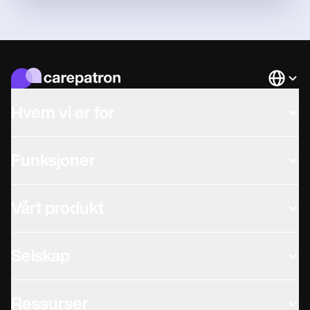
Languag
Hvem vi er for
Funksjoner
Vårt produkt
Selskap
Ressurser