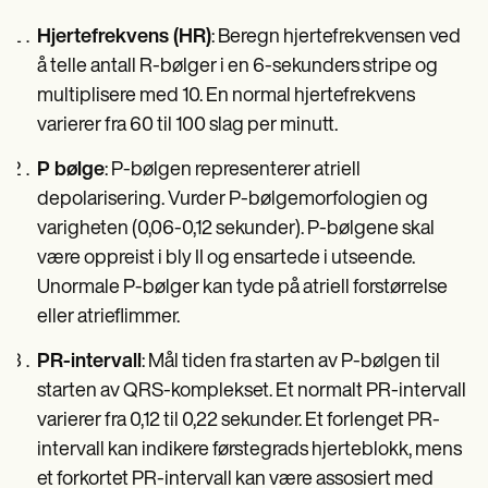
Hjertefrekvens (HR)
: Beregn hjertefrekvensen ved
å telle antall R-bølger i en 6-sekunders stripe og
multiplisere med 10. En normal hjertefrekvens
varierer fra 60 til 100 slag per minutt.
P bølge
: P-bølgen representerer atriell
depolarisering. Vurder P-bølgemorfologien og
varigheten (0,06-0,12 sekunder). P-bølgene skal
være oppreist i bly II og ensartede i utseende.
Unormale P-bølger kan tyde på atriell forstørrelse
eller atrieflimmer.
PR-intervall
: Mål tiden fra starten av P-bølgen til
starten av QRS-komplekset. Et normalt PR-intervall
varierer fra 0,12 til 0,22 sekunder. Et forlenget PR-
intervall kan indikere førstegrads hjerteblokk, mens
et forkortet PR-intervall kan være assosiert med