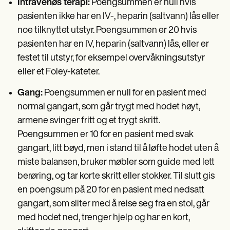
Intravenøs terapi:
Poengsummen er null hvis
pasienten ikke har en IV-, heparin (saltvann) lås eller
noe tilknyttet utstyr. Poengsummen er 20 hvis
pasienten har en IV, heparin (saltvann) lås, eller er
festet til utstyr, for eksempel overvåkningsutstyr
eller et Foley-kateter.
Gang:
Poengsummen er null for en pasient med
normal gangart, som går trygt med hodet høyt,
armene svinger fritt og et trygt skritt.
Poengsummen er 10 for en pasient med svak
gangart, litt bøyd, men i stand til å løfte hodet uten å
miste balansen, bruker møbler som guide med lett
berøring, og tar korte skritt eller stokker. Til slutt gis
en poengsum på 20 for en pasient med nedsatt
gangart, som sliter med å reise seg fra en stol, går
med hodet ned, trenger hjelp og har en kort,