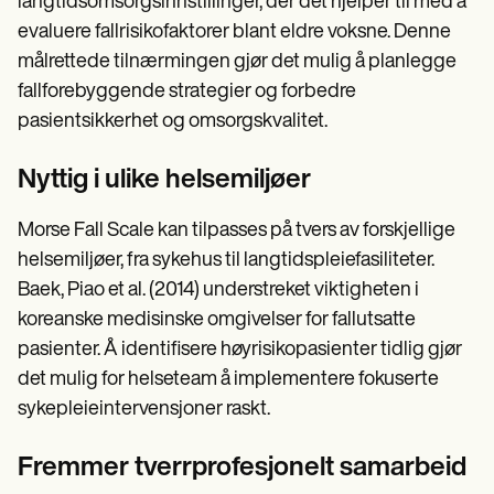
langtidsomsorgsinnstillinger, der det hjelper til med å
evaluere fallrisikofaktorer blant eldre voksne. Denne
målrettede tilnærmingen gjør det mulig å planlegge
fallforebyggende strategier og forbedre
pasientsikkerhet og omsorgskvalitet.
Nyttig i ulike helsemiljøer
Morse Fall Scale kan tilpasses på tvers av forskjellige
helsemiljøer, fra sykehus til langtidspleiefasiliteter.
Baek, Piao et al. (2014) understreket viktigheten i
koreanske medisinske omgivelser for fallutsatte
pasienter. Å identifisere høyrisikopasienter tidlig gjør
det mulig for helseteam å implementere fokuserte
sykepleieintervensjoner raskt.
Fremmer tverrprofesjonelt samarbeid