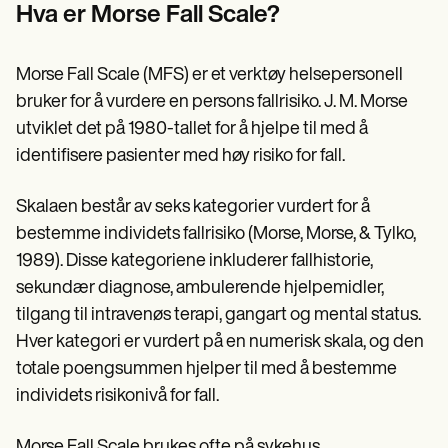
Patient Visit Summary Template
Hva er Morse Fall Scale?
Help Center
Demos
Training Hub
Morse Fall Scale (MFS) er et verktøy helsepersonell
Webinars
Switch to Carepatron
bruker for å vurdere en persons fallrisiko. J. M. Morse
Become a Partner
utviklet det på 1980-tallet for å hjelpe til med å
Pricing
identifisere pasienter med høy risiko for fall.
Why Carepatron?
Login
Get started
Skalaen består av seks kategorier vurdert for å
bestemme individets fallrisiko (Morse, Morse, & Tylko,
1989). Disse kategoriene inkluderer fallhistorie,
sekundær diagnose, ambulerende hjelpemidler,
tilgang til intravenøs terapi, gangart og mental status.
Hver kategori er vurdert på en numerisk skala, og den
totale poengsummen hjelper til med å bestemme
individets risikonivå for fall.
Morse Fall Scale brukes ofte på sykehus,