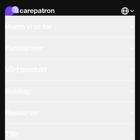
Languag
Hvem vi er for
Funksjoner
Vårt produkt
Selskap
Ressurser
Tillit