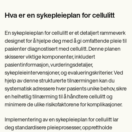
Patient Visit Summary Template
Help Center
Demos
Hva er en sykepleieplan for cellulitt
Training Hub
Webinars
Switch to Carepatron
En sykepleieplan for cellulitt er et detaljert rammeverk
Become a Partner
designet for å hjelpe deg med å gi omfattende pleie til
Pricing
Why Carepatron?
pasienter diagnostisert med cellulitt. Denne planen
Login
skisserer viktige komponenter, inkludert
Get started
pasientinformasjon, vurderingsdetaljer,
sykepleieintervensjoner, og evalueringskriterier. Ved
hjelp av denne strukturerte tilnærmingen kan du
systematisk adressere hver pasients unike behov, sikre
en helhetlig tilnærming til å håndtere cellulitt og
minimere de ulike risikofaktorene for komplikasjoner.
Implementering av en sykepleieplan for cellulitt lar
deg standardisere pleieprosesser, opprettholde