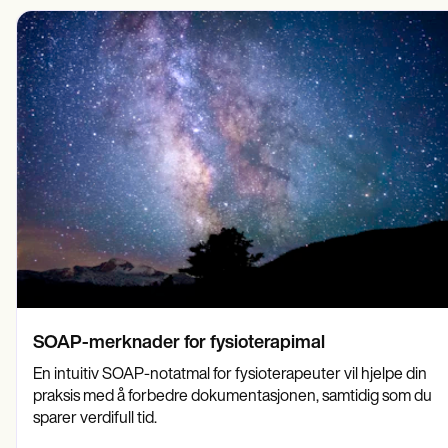
Psykisk helsepersonell
Life coaches
Insurance claims
Speech therapists
Sosialarbeidere
Massage therapists
Kostholdseksperter og ernæringseksperter
Personal trainers
Fysioterapeuter
Psykologer
Sykepleiere
Massasjeterapeuter
Ergoterapeuter
Resources
Blogger
Ressursveiledninger
Sammenligning
Appveiledninger
Maler
ICD-koder
Procedure Codes
Superbill-mal
SOAP-merknader for fysioterapimal
SOAP Notatmal
Behandlingsplanmal
En intuitiv SOAP-notatmal for fysioterapeuter vil hjelpe din
Informed Consent Form
praksis med å forbedre dokumentasjonen, samtidig som du
Social Work Treatment Plans
sparer verdifull tid.
DAR Note Template