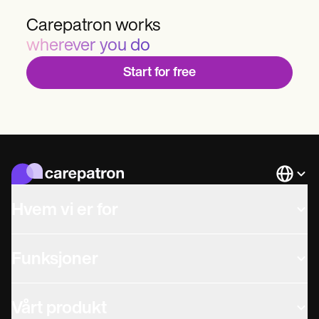
Carepatron works
wherever you do
Start for free
Languag
Hvem vi er for
Funksjoner
Vårt produkt