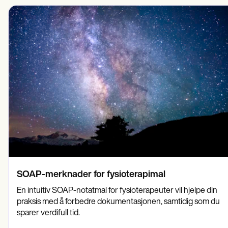
Psykisk helsepersonell
Life coaches
Insurance claims
Speech therapists
Sosialarbeidere
Massage therapists
Kostholdseksperter og ernæringseksperter
Personal trainers
Fysioterapeuter
Psykologer
Sykepleiere
Massasjeterapeuter
Ergoterapeuter
Resources
Blogger
Ressursveiledninger
Sammenligning
Appveiledninger
Maler
ICD-koder
Procedure Codes
Superbill-mal
SOAP-merknader for fysioterapimal
SOAP Notatmal
Behandlingsplanmal
En intuitiv SOAP-notatmal for fysioterapeuter vil hjelpe din
Informed Consent Form
praksis med å forbedre dokumentasjonen, samtidig som du
Social Work Treatment Plans
sparer verdifull tid.
DAR Note Template