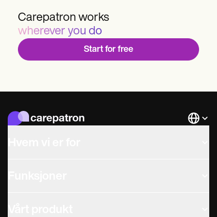
Carepatron works
wherever you do
Start for free
Languag
Hvem vi er for
Funksjoner
Vårt produkt