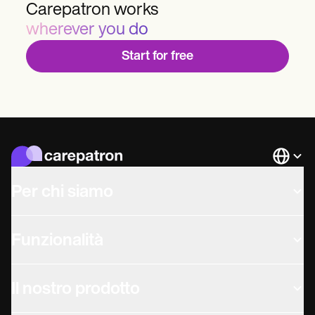
Carepatron works
wherever you do
Start for free
Languag
Per chi siamo
Funzionalità
Il nostro prodotto