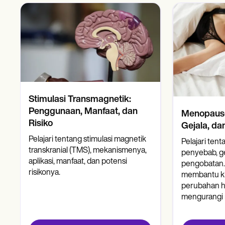
Stimulasi Transmagnetik:
Penggunaan, Manfaat, dan
Menopause
Risiko
Gejala, d
Pelajari tentang stimulasi magnetik
Pelajari ten
transkranial (TMS), mekanismenya,
penyebab, gej
aplikasi, manfaat, dan potensi
pengobatan. 
risikonya.
membantu kl
perubahan h
mengurangi r