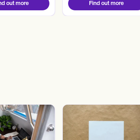
nd out more
Find out more