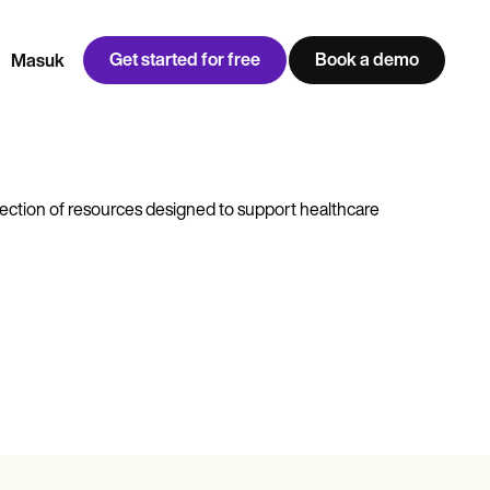
Get started for free
Book a demo
Masuk
w
Jen built LifeLoong Therapy alongside a demanding finance
 every type of practitioner — find the tools built for
career, with clients across the world.
ection of resources designed to support healthcare
Grow your business
View Jen’s story
Manajemen praktik
Kepatuhan dan keamanan
Carepatron AI
Lihat alur kerja lengkap