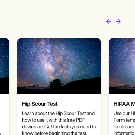
Hip Scour Test
HIPAA M
Learn about the Hip Scour Test and
Use our H
how to use it with this free PDF
Form temp
download. Get the facts you need to
disclosure
know before beginning the test.
informatio
n