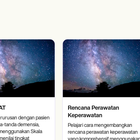
es
Insurance claims
AT
Rencana Perawatan
Keperawatan
erurusan dengan pasien
a-tanda demensia,
Pelajari cara mengembangkan
 menggunakan Skala
rencana perawatan keperawatan
enilai tingkat
yang komprehensif menggunaka