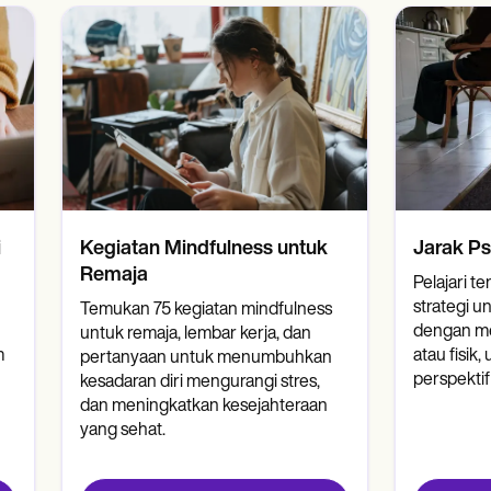
Kegiatan Mindfulness untuk
i
Jarak Ps
Remaja
Pelajari te
strategi u
Temukan 75 kegiatan mindfulness
dengan me
untuk remaja, lembar kerja, dan
m
atau fisik
pertanyaan untuk menumbuhkan
perspektif
kesadaran diri mengurangi stres,
dan meningkatkan kesejahteraan
yang sehat.