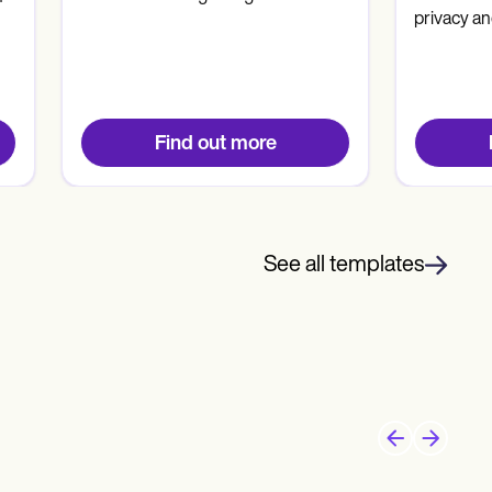
privacy an
Find out more
See all templates