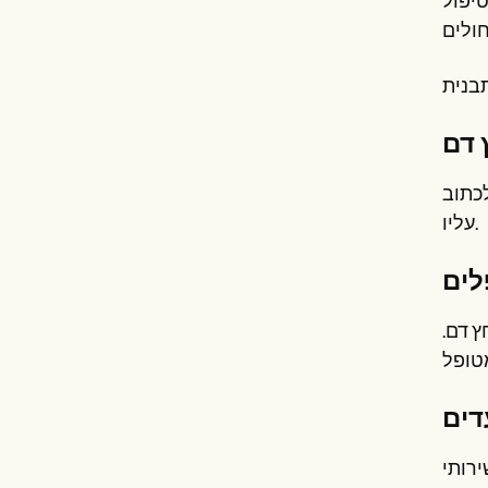
יפול
לכתוב
עליו.
ץ דם.
ירותי