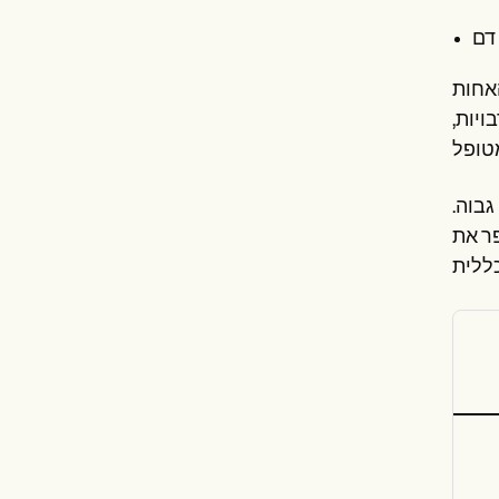
דם
האחות
ויות,
גבוה.
פר את