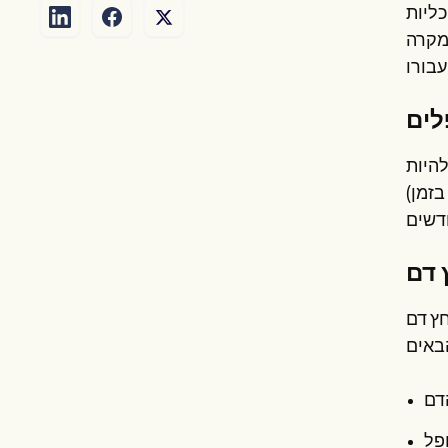
כליות
במקרה
לים
SMART
(ספציפיים, ניתנים למדידה, ניתנים להשגה, רלוונטיים ומוגבלים בזמן). לדוגמה, מטרה לחולה עם יתר לחץ דם עשויה להיות
 דם
חץ דם
דם
פל