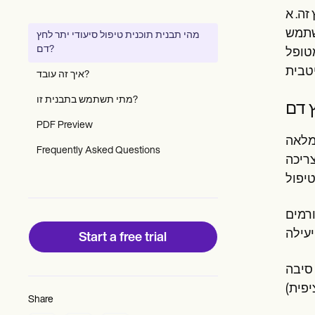
Patient Visit Summary Template
זה. א
Help Center
Demos
משתמש
מהי תבנית תוכנית טיפול סיעודי יתר לחץ
Training Hub
דם?
מטופל
Webinars
Switch to Carepatron
איך זה עובד?
Become a Partner
Pricing
מתי תשתמש בתבנית זו?
 דם
Why Carepatron?
PDF Preview
Login
 מלאה
Get started
Frequently Asked Questions
צריכה
רמים
Start a free trial
 סיבה
Share