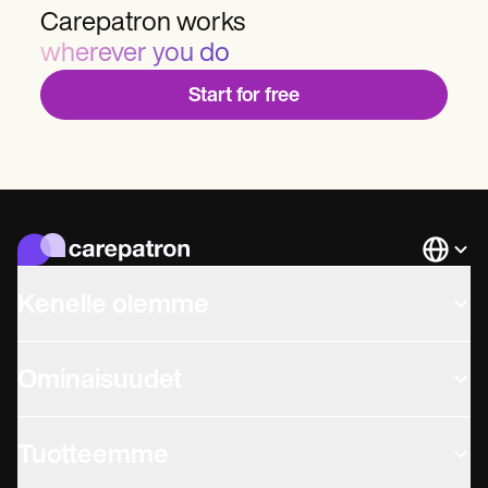
Carepatron works
wherever you do
Start for free
Languag
Kenelle olemme
Ominaisuudet
Tuotteemme