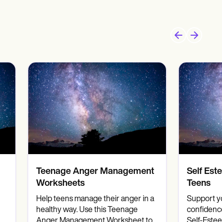
Teenage Anger Management
Self Est
Worksheets
Teens
Help teens manage their anger in a
Support yo
healthy way. Use this Teenage
confidence
Anger Management Worksheet to
Self-Este