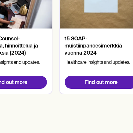
Counsol-
15 SOAP-
, hinnoittelua ja
muistiinpanoesimerkkiä
sia (2024)
vuonna 2024
nsights and updates.
Healthcare insights and updates.
nd out more
Find out more