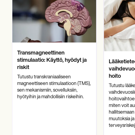
Transmagneettinen
stimulaatio: Käyttö, hyödyt ja
Lääketiete
riskit
vaihdevuode
hoito
Tutustu transkraniaaliseen
magneettiseen stimulaatioon (TMS),
Tutustu lääket
sen mekanismiin, sovelluksiin,
vaihdevuosiin,
hyötyihin ja mahdollisiin riskeihin.
hoitovaihtoeh
miten voit au
hallitsemaan
muutoksia j
terveysriskej