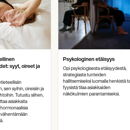
ellinen
Psykologinen etäisyys
t: syyt, oireet ja
Opi psykologisesta etäisyydestä,
strategiasta tunteiden
hallitsemiseksi luomalla henkistä ta
ieteellisiin
fyysistä tilaa asiakkaiden
 sen syihin, oireisiin ja
näkökulmien parantamiseksi.
toihin. Tutustu siihen,
ttaa asiakkaita
 hormonaalisia
a vähentämään
ä.