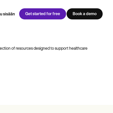
Get started for free
Book a demo
u sisään
w
Jen built LifeLoong Therapy alongside a demanding finance
 every type of practitioner — find the tools built for
career, with clients across the world.
ection of resources designed to support healthcare
Grow your business
View Jen’s story
Vastaanoton hallinta
Vaatimustenmukaisuus ja turvallisuus
Carepatron AI
Näytä koko työnkulku