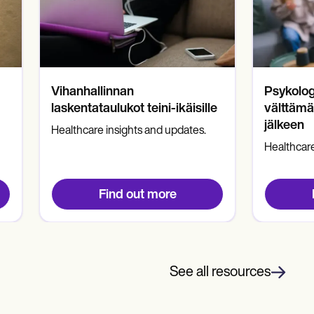
Vihanhallinnan
Psykolog
laskentataulukot teini-ikäisille
välttämät
jälkeen
Healthcare insights and updates.
Healthcare
Find out more
See all resources