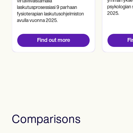
ymmärryksell
virtaviivaistamalla
psykologian 
laskutusprosessiasi 9 parhaan
2025.
fysioterapian laskutusohjelmiston
avulla vuonna 2025.
Find out more
Fi
Comparisons