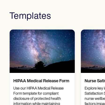
SMS and email
Clinical not
Mielenterveyden ammattilaiset
Sosiaalityöntekijät
Ravitsemusasiantuntijat ja ravitsemusterapeutit
Templates
Fysioterapeutit
Psykologit
Sairaanhoitajat
Hierontaterapeutit
Toimintaterapeutit
Resources
Blogeja
Resurssioppaat
Vertailu
Sovellusoppaat
Mallipohjat
ICD-koodit
Procedure Codes
Superbill-malli
HIPAA Medical Release Form
Nurse Sati
SOAP-muistiinpanomalli
Hoitosuunnitelman malli
Use our HIPAA Medical Release
Explore key 
Informed Consent Form
Form template for compliant
Satisfaction
Social Work Treatment Plans
disclosure of protected health
nurse wellbe
DAR Note Template
information while maintaining
factors impac