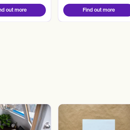
nd out more
Find out more