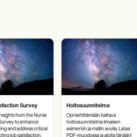
es
Insurance claims
sfaction Survey
Hoitosuunnitelma
insights from the Nurse
Opi kehittämään kattava
 Survey to enhance
hoitosuunnitelma ilmaisen
ing and address critical
esimerkin ja mallin avulla. Lataa
ting job satisfaction.
PDF-muodossa ja aloita tänään!