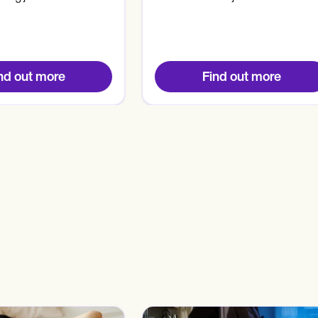
nd out more
Find out more