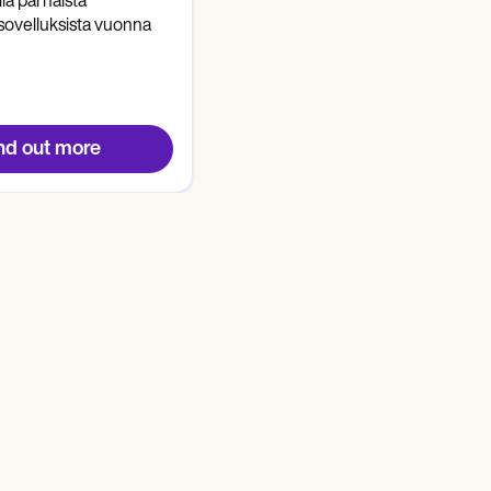
ä parhaista
sovelluksista vuonna
nd out more