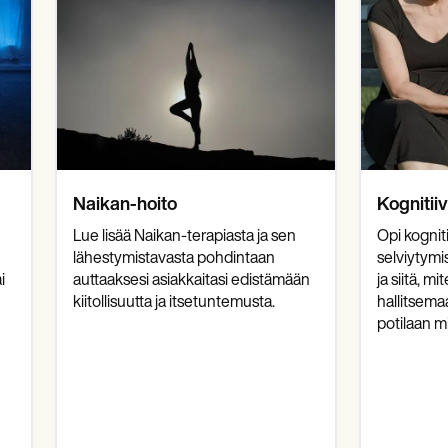
Naikan-hoito
Kognitii
Lue lisää Naikan-terapiasta ja sen
Opi kogniti
lähestymistavasta pohdintaan
selviytymi
i
auttaaksesi asiakkaitasi edistämään
ja siitä, m
kiitollisuutta ja itsetuntemusta.
hallitsema
potilaan m