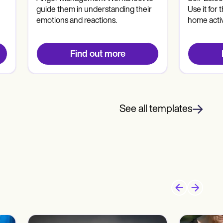
guide them in understanding their
Use it for
emotions and reactions.
home activ
Find out more
See all templates