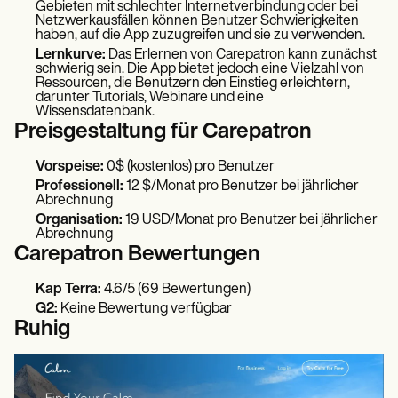
Gebieten mit schlechter Internetverbindung oder bei
Netzwerkausfällen können Benutzer Schwierigkeiten
haben, auf die App zuzugreifen und sie zu verwenden.
Lernkurve:
Das Erlernen von Carepatron kann zunächst
schwierig sein. Die App bietet jedoch eine Vielzahl von
Ressourcen, die Benutzern den Einstieg erleichtern,
darunter Tutorials, Webinare und eine
Wissensdatenbank.
Preisgestaltung für Carepatron
Vorspeise:
0$ (kostenlos) pro Benutzer
Professionell:
12 $/Monat pro Benutzer bei jährlicher
Abrechnung
Organisation:
19 USD/Monat pro Benutzer bei jährlicher
Abrechnung
Carepatron Bewertungen
Kap Terra:
4.6/5 (69 Bewertungen)
G2:
Keine Bewertung verfügbar
Ruhig