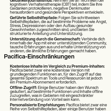
Gedankenjournalismus:
Nehmen Sie an Techniken der
kognitiven Verhaltenstherapie (CBT) teil, indem Sie Ihre
Gedanken protokollieren, negative Denkmuster
herausfordern und gesündere Perspektiven entwickeln.
Geführte Selbsthilfepfade:
Folgen Sie schrittweisen
Selbsthilfepfaden, die auf bestimmte Probleme wie Angst,
Stress, Depressionen oder den Aufbau gesunder
Gewohnheiten zugeschnitten sind, und bieten Sie
strukturierte Anleitung und Unterstützung.
Unterstützung durch die Gemeinschaft:
Verbinde dich
innerhalb der App mit einer unterstützenden Community,
tausche Erfahrungen aus und erhalte Unterstützung von
anderen, die ähnliche Erfahrungen gemacht haben.
Pacifica-Einschränkungen
Kostenlose Inhalte im Vergleich zu Premium-Inhalten:
Pacifica bietet zwar eine kostenlose Version mit
grundlegenden Funktionen an, für den Zugriff auf das
gesamte Spektrum an Tools und Ressourcen ist jedoch
ein Premium-Abonnement erforderlich.
Offline-Zugriff:
Einige Benutzer haben den Wunsch
geäußert, auf bestimmte Funktionen und Inhalte offline
zuzugreifen, was in Gebieten mit eingeschränkter
Internetverbindung von Vorteil sein kann.
Personalisierte Empfehlungen:
Pacifica bietet zwar eine
Reihe von Selbsthilfepfaden, aber einige Benutzer haben