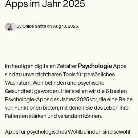
Fachkräfte für psychische Gesundheit
Life coaches
Apps im Jahr 2025
Insurance claims
Speech therapists
Sozialarbeiter
Massage therapists
Ernährungsberater und Ernährungsberater
Personal trainers
Physikalische Therapeuten
Psychologen
By
Chloé Smith
on
Aug 18, 2025
.
Krankenschwestern
Massagetherapeuten
Ergotherapeuten
Resources
Weblogs
Leitfäden zu Ressourcen
Psychologie
Im heutigen digitalen Zeitalter
Apps
Vergleich
sind zu unverzichtbaren Tools für persönliches
Anleitungen für Apps
Vorlagen
Wachstum, Wohlbefinden und psychische
ICD-Codes
Gesundheit geworden. Hier stellen wir die 6 besten
Procedure Codes
Psychologie-Apps des Jahres 2025 vor, die eine Reihe
Superbill-Vorlage
SOAP-Notizvorlage
von Funktionen bieten, mit denen Sie das Leben Ihrer
Vorlage für einen Behandlungsplan
Patienten stärken und verändern können.
Informed Consent Form
Social Work Treatment Plans
Apps für psychologisches Wohlbefinden sind sowohl
DAR Note Template