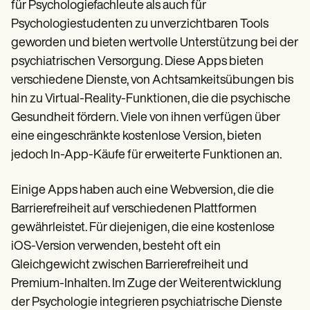
Patient Visit Summary Template
für Psychologiefachleute als auch für
Help Center
Psychologiestudenten zu unverzichtbaren Tools
Demos
Training Hub
geworden und bieten wertvolle Unterstützung bei der
Webinars
psychiatrischen Versorgung. Diese Apps bieten
Switch to Carepatron
verschiedene Dienste, von Achtsamkeitsübungen bis
Become a Partner
Pricing
hin zu Virtual-Reality-Funktionen, die die psychische
Why Carepatron?
Gesundheit fördern. Viele von ihnen verfügen über
Login
eine eingeschränkte kostenlose Version, bieten
Get started
jedoch In-App-Käufe für erweiterte Funktionen an.
Einige Apps haben auch eine Webversion, die die
Barrierefreiheit auf verschiedenen Plattformen
gewährleistet. Für diejenigen, die eine kostenlose
iOS-Version verwenden, besteht oft ein
Gleichgewicht zwischen Barrierefreiheit und
Premium-Inhalten. Im Zuge der Weiterentwicklung
der Psychologie integrieren psychiatrische Dienste