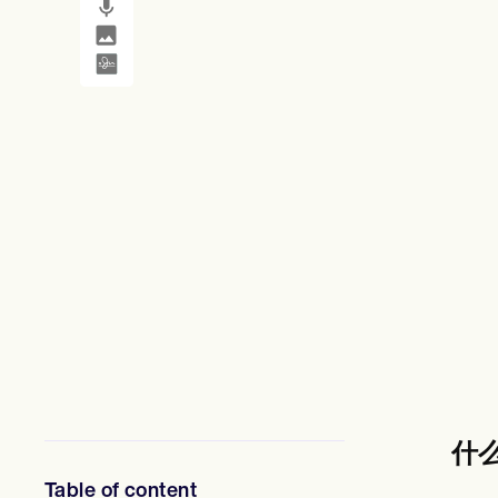
SMS and email
Clinical not
心理健康专业人员
社会工作者
营养师和营养师
物理治疗师
心理学家
护士
按摩治疗师
职业治疗师
Resources
博客
资源指南
对比
应用程序指南
模板
ICD 代码
Procedure Codes
超级账单模板
SOAP 笔记模板
治疗计划模板
Informed Consent Form
什
Social Work Treatment Plans
DAR Note Template
Table of content