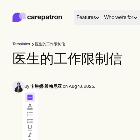
Carepatron
Product
日程安排
Features
Who we're for
文档
患者门户
健康记录
账单
Templates
医生的工作限制信
合规性
01
02
Behavioral
Medical
Allied
在线表格
医生的工作限制信
连接
关怀
提醒
Counselors
Dentists
Dietit
付款
Everyone has a story to tell, and here we share and
Mental health
Nurse practitioners
Nutrit
远程医疗
celebrate those who chose care as their life's work.
Psychologists
Nurses
Occup
临床笔记
实践管理
By
卡琳娜·希梅尼亚
on
Aug 18, 2025
.
Therapists
Physicians
therap
日程安排
会面
Community
These are their words, their work and we're grateful
Psychiatrists
Physic
个人从业者
Online booking
Telehealth 
to share them.
Social
新从业者
Automatic reminders
In session n
球队
Speec
View customer stories
辅导员
教练
消息
记录
言语病理学家
See all profession types
Client messaging
AI Scribe
脊椎按摩师