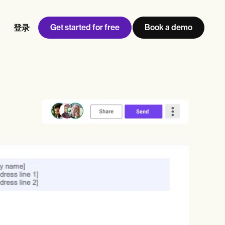
Get started for free
Book a demo
登录
w
Jen built LifeLoong Therapy alongside a demanding finance
 every type of practitioner — find the tools built for
career, with clients across the world.
Grow your business
View Jen’s story
诊所管理
合规与安全
Carepatron AI
查看完整工作流程