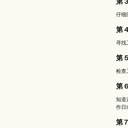
第 
仔细
第
寻找
第 
检查
第 
知道
作日
第 