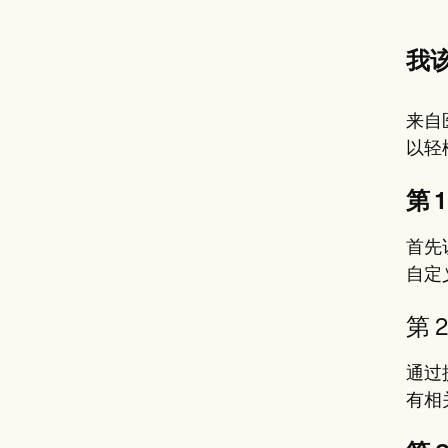
我
来自
以轻
第 
首先
自定
第 
通过
有相