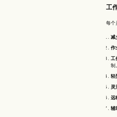
工
每个
减
作
工
制
轻
灵
远
辅