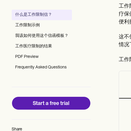
Patient Visit Summary Template
工作
Help Center
Demos
疗保
什么是工作限制信？
Training Hub
便利
Webinars
工作限制示例
Switch to Carepatron
Become a Partner
我该如何使用这个信函模板？
这不
Pricing
情况
工作医疗限制的结果
Why Carepatron?
Login
PDF Preview
Get started
工作
Frequently Asked Questions
Start a free trial
Share