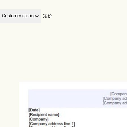
Customer stories
定价
Elizabeth and Dennis handed their billing to Carepatron and gre
03
Wellness
Carepatron works for
My Therapeutic Concepts from five clients to seventy in two
完成
your specialty.
ians
Acupuncturists
months, without losing their evenings.
ionists
Chiropractors
View Dennis & Elizabeth’s story
Learn more
ational
Health coaches
ists
Life coaches
治疗
al therapists
Massage therapists
video
ePrescribe
NEW
 workers
Personal trainers
otes
Treatment plans
h therapists
账单
Invoicing and payments