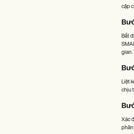
cập c
Bướ
Bắt đ
SMART
gian.
Bướ
Liệt 
chịu 
Bướ
Xác đ
phân 