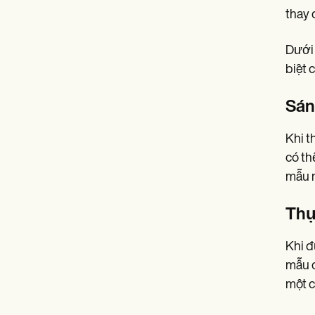
thay 
Dưới 
biệt c
Sán
Khi t
có th
mẫu n
Thự
Khi đ
mẫu c
một c