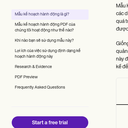
Patient Visit Summary Template
Mẫu K
Help Center
Demos
các d
Mẫu kế hoạch hành động là gì?
Training Hub
quá t
Webinars
Mẫu kế hoạch hành động PDF của
Switch to Carepatron
được 
chúng tôi hoạt động như thế nào?
Become a Partner
Pricing
Khi nào bạn sẽ sử dụng mẫu này?
Giống
Why Carepatron?
Lợi ích của việc sử dụng định dạng kế
quản 
Login
hoạch hành động này
Get started
này đ
kể đế
Research & Evidence
PDF Preview
Frequently Asked Questions
Start a free trial