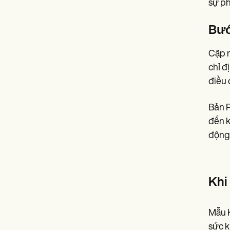
sự ph
Bướ
Cập n
chỉ đ
điều 
Bản P
đến k
động 
Khi
Mẫu K
sức k