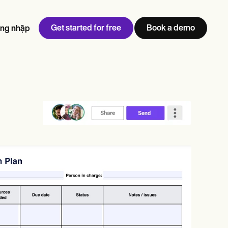
Get started for free
Book a demo
ng nhập
w
Jen built LifeLoong Therapy alongside a demanding finance
 every type of practitioner — find the tools built for
career, with clients across the world.
Grow your business
View Jen’s story
Quản lý phòng mạch
Tuân thủ và bảo mật
Carepatron AI
Xem toàn bộ quy trình làm việc