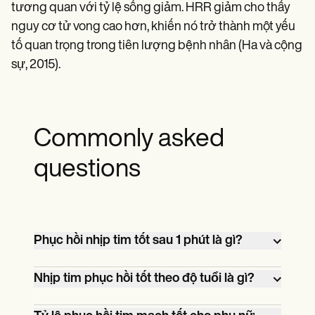
tương quan với tỷ lệ sống giảm. HRR giảm cho thấy
nguy cơ tử vong cao hơn, khiến nó trở thành một yếu
tố quan trọng trong tiên lượng bệnh nhân (Ha và cộng
sự, 2015).
Commonly asked
questions
Phục hồi nhịp tim tốt sau 1 phút là gì?
Sự phục hồi nhịp tim bình thường (HRR)
Nhịp tim phục hồi tốt theo độ tuổi là gì?
được xác định bằng việc giảm hơn 12
nhịp mỗi phút (bpm) từ nhịp tim đỉnh. Đối
Nhịp tim phục hồi hợp lý thay đổi theo độ