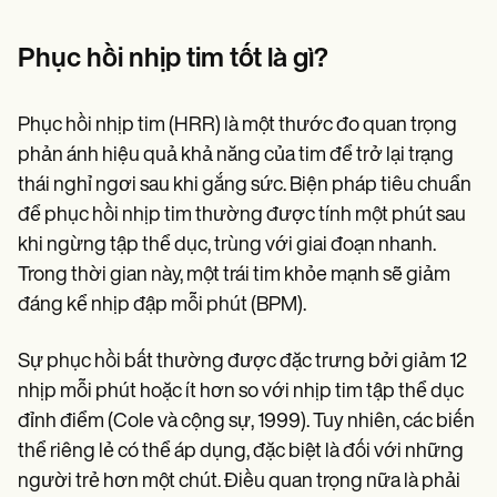
Patient Visit Summary Template
Help Center
Demos
Phục hồi nhịp tim tốt là gì?
Training Hub
Webinars
Switch to Carepatron
Phục hồi nhịp tim (HRR) là một thước đo quan trọng
Become a Partner
phản ánh hiệu quả khả năng của tim để trở lại trạng
Pricing
Why Carepatron?
thái nghỉ ngơi sau khi gắng sức. Biện pháp tiêu chuẩn
Login
để phục hồi nhịp tim thường được tính một phút sau
Get started
khi ngừng tập thể dục, trùng với giai đoạn nhanh.
Trong thời gian này, một trái tim khỏe mạnh sẽ giảm
đáng kể nhịp đập mỗi phút (BPM).
Sự phục hồi bất thường được đặc trưng bởi giảm 12
nhịp mỗi phút hoặc ít hơn so với nhịp tim tập thể dục
đỉnh điểm (Cole và cộng sự, 1999). Tuy nhiên, các biến
thể riêng lẻ có thể áp dụng, đặc biệt là đối với những
người trẻ hơn một chút. Điều quan trọng nữa là phải