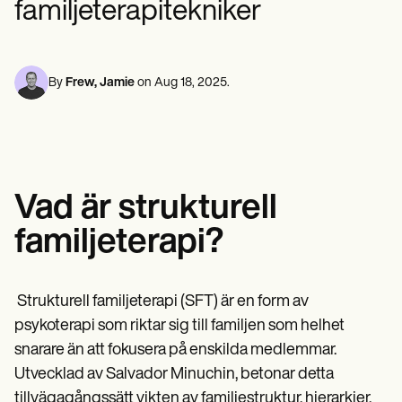
familjeterapitekniker
Mental hälsovårdspersonal
Life coaches
Insurance claims
Speech therapists
Socialarbetare
Massage therapists
Dietister och näringsläkare
Personal trainers
Sjukgymnaster
Psykologer
By
Frew, Jamie
on
Aug 18, 2025
.
Sjuksköterskor
Massageterapeuter
Arbetsterapeuter
Resources
Bloggar
Resursguider
Vad är strukturell
Jämförelse
Appguider
familjeterapi?
Mallar
ICD-koder
Procedure Codes
Superbill-mall
‍ Strukturell familjeterapi (SFT) är en form av
SOAP Anteckningsmall
psykoterapi som riktar sig till familjen som helhet
Mall för behandlingsplan
Informed Consent Form
snarare än att fokusera på enskilda medlemmar.
Social Work Treatment Plans
Utvecklad av Salvador Minuchin, betonar detta
DAR Note Template
tillvägagångssätt vikten av familjestruktur, hierarkier,