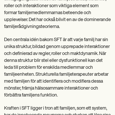
Patient Visit Summary Template
Help Center
roller och interaktioner som viktiga element som
Demos
formar familjemedlemmarnas beteende och
Training Hub
upplevelser. Det har också blivit en av de dominerande
Webinars
Switch to Carepatron
familjerådgivningsteorierna.
Become a Partner
Pricing
Den centrala idén bakom SFT är att varje familj har sin
Why Carepatron?
Login
unika struktur, bildad genom upprepade interaktioner
Get started
och definierad av regler, roller och maktdynamik. När
denna struktur blir stel eller dysfunktionell kan det
leda till problem för enskilda medlemmar och
familjeenheten. Strukturella familjeterapeuter arbetar
med familjen för att identifiera och modifiera dessa
mönster, främja hälsosammare interaktioner och
förbättra familjens funktion.
Kraften i SFT ligger i tron att familjen, som ett system,