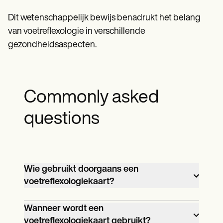
Dit wetenschappelijk bewijs benadrukt het belang
van voetreflexologie in verschillende
gezondheidsaspecten.
Commonly asked
questions
Wie gebruikt doorgaans een
voetreflexologiekaart?
Voetreflexologiekaarten worden
Wanneer wordt een
voornamelijk gebruikt door elke
voetreflexologiekaart gebruikt?