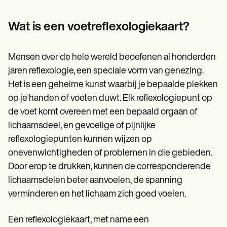
Patient Visit Summary Template
Help Center
Demos
Wat is een voetreflexologiekaart?
Training Hub
Webinars
Switch to Carepatron
Mensen over de hele wereld beoefenen al honderden
Become a Partner
jaren reflexologie, een speciale vorm van genezing.
Pricing
Why Carepatron?
Het is een geheime kunst waarbij je bepaalde plekken
Login
op je handen of voeten duwt. Elk reflexologiepunt op
Get started
de voet komt overeen met een bepaald orgaan of
lichaamsdeel, en gevoelige of pijnlijke
reflexologiepunten kunnen wijzen op
onevenwichtigheden of problemen in die gebieden.
Door erop te drukken, kunnen de corresponderende
lichaamsdelen beter aanvoelen, de spanning
verminderen en het lichaam zich goed voelen.
Een reflexologiekaart, met name een