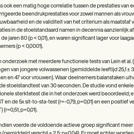
s ook een matig hoge correlatie tussen de prestaties van e
rigeerde beendrukprestaties voor zowel mannen als vrouwen 
uwbaarheid en de validiteit van het criterium als maatstaf
aties in de stoelstandaard namen in decennia aanzienlijk af 
t de jaren 80 (p < 0,01), en waren significant lager voor l
emers (p < 0,0001).
n onderzoek met meerdere functionele tests van Lein et a
gen van jongere volwassenen (gemiddelde leeftijd 25,1 ± 3,4
n en 47 voor vrouwen). Waar deelnemers balanstaken uitv
n de stoelstandtest van 30 seconden. De studie vond enkele
ionele sterktetest die in het onderzoek werd beoordeeld; e
 en de 5x sit-to-sta-test (r=-0,79, p=0,01) en een positief 
 (r=0,51, p=0,01).
dien voerde de voldoende actieve groep significant meer
 (gemiddeld verschil = 2,5; p=0,04). Er moet echter worden