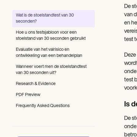
Patient Visit Summary Template
De st
Help Center
Demos
van d
Wat is de stoelstandtest van 30
Training Hub
seconden?
en he
Webinars
Switch to Carepatron
verei
Hoe u ons testsjabloon voor een
Become a Partner
stoelstand van 30 seconden gebruikt
test 
Pricing
Why Carepatron?
Evaluatie van het valrisico en
Deze 
Login
ontwikkeling van een behandelplan
Get started
wordt
Wanneer voert men de stoelstandtest
onder
van 30 seconden uit?
test 
Research & Evidence
voork
PDF Preview
Is 
Frequently Asked Questions
De st
onder
betro