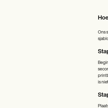
Hoe
Ons s
sjabl
Sta
Begin
secon
print
is ni
Stap
Plaat