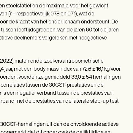
en stoelstatief en de maximale, voor het gewicht
(r = respectievelijk 0,78 en 0,71), wat de
 voor de kracht van het onderlichaam ondersteunt. De
tussen leeftijdsgroepen, van de jaren 60 tot de jaren
aagactieve deelnemers vergeleken met hoogactieve
l. (2022) maten onderzoekers antropometrische
 jaar, met een body mass index van 72,6 ± 16,1 kg voor
oerden, voerden ze gemiddeld 33,0 ± 5,4 herhalingen
 correlaties tussen de 30CST-prestaties en de
r is een negatief verband tussen de prestaties van
verband met de prestaties van de laterale step-up test
 30CST-herhalingen uit dan de onvoldoende actieve
 opgemerkt dat dit onderzoek de gelijktijdige en