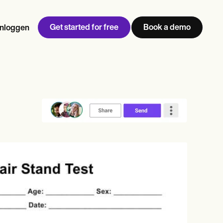
Get started for free
Book a demo
Inloggen
w
Jen built LifeLoong Therapy alongside a demanding finance
 every type of practitioner — find the tools built for
career, with clients across the world.
Grow your business
View Jen’s story
Praktijkbeheer
Naleving en beveiliging
Carepatron AI
Bekijk de volledige workflow