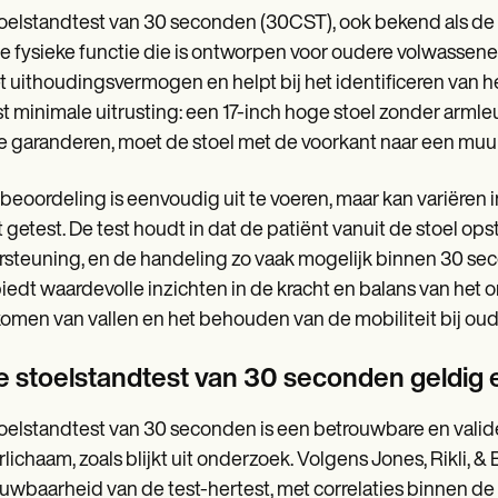
oelstandtest van 30 seconden (30CST), ook bekend als de z
e fysieke functie die is ontworpen voor oudere volwassene
t uithoudingsvermogen en helpt bij het identificeren van het
st minimale uitrusting: een 17-inch hoge stoel zonder arml
te garanderen, moet de stoel met de voorkant naar een muu
beoordeling is eenvoudig uit te voeren, maar kan variëren i
 getest. De test houdt in dat de patiënt vanuit de stoel op
steuning, en de handeling zo vaak mogelijk binnen 30 se
biedt waardevolle inzichten in de kracht en balans van het o
omen van vallen en het behouden van de mobiliteit bij ou
de stoelstandtest van 30 seconden geldig
oelstandtest van 30 seconden is een betrouwbare en valide
lichaam, zoals blijkt uit onderzoek. Volgens Jones, Rikli,
uwbaarheid van de test-hertest, met correlaties binnen de