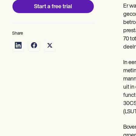
Er wa
Start a free trial
gecor
betro
prest
Share
70 to
deeln
In ee
metin
manne
uit i
funct
30CST
(LSUT)
Boven
groep