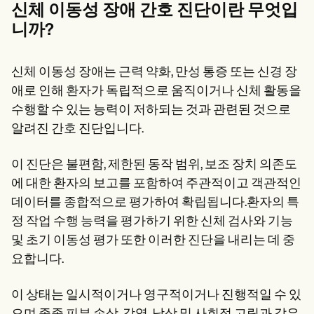
Patient Visit Summary Template
신체 이동성 장애 간호 진단이란 무엇입
Help Center
니까?
Demos
Training Hub
Webinars
Switch to Carepatron
신체 이동성 장애는 근력 약화, 만성 통증 또는 신경 장
Become a Partner
애로 인해 환자가 독립적으로 움직이거나 신체 활동을
Pricing
수행할 수 있는 능력이 저하되는 것과 관련된 것으로
Why Carepatron?
Login
알려진 간호 진단입니다.
Get started
이 진단은 불편함, 제한된 동작 범위, 보조 장치 의존도
에 대한 환자의 보고를 포함하여 주관적이고 객관적인
데이터를 종합적으로 평가하여 확립됩니다.환자의 특
정 작업 수행 능력을 평가하기 위한 신체 검사와 기능
및 초기 이동성 평가 또한 이러한 진단을 내리는 데 중
요합니다.
이 상태는 일시적이거나 영구적이거나 진행적일 수 있