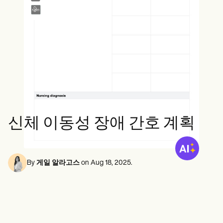
정신 건강 전문가
Life coaches
Insurance claims
Speech therapists
사회 복지사
Massage therapists
영양사 및 영양사
Personal trainers
물리 치료사
심리학자
간호사
마사지 테라피스트
작업 치료사
Resources
블로그
리소스 가이드
비교
신체 이동성 장애 간호 계획
앱 가이드
템플릿
신분증 코드
Procedure Codes
By
게일 알라고스
on
Aug 18, 2025
.
슈퍼빌 템플릿
비누 노트 템플릿
치료 계획 템플릿
Informed Consent Form
Social Work Treatment Plans
DAR Note Template