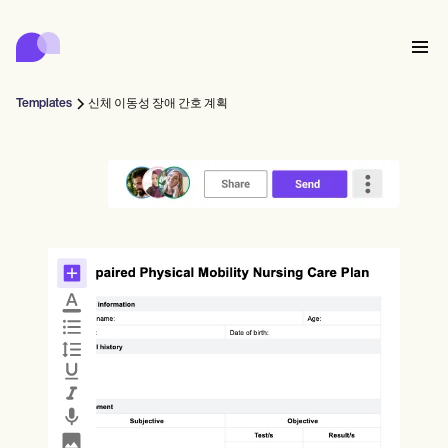
Carepatron
Product
스케줄링
문서화
환자 포털
Templates
신체 이동성 장애 간호 계획
건강 기록
Features
대금 청구
규정 준수
Who we're for
온라인 양식
연결
리마인더
결제
케어
Behavioral
일정
원격 의료
Online booking
임상 노트
Medical
완료
Counselors
상담
실무 관리
Automatic reminders
Mental health
Allied
Community
Telehealth video
Dentists
치료
솔로 프랙티셔너
메시지
Psychologists
In session notes
Get started for free
Nurse practitioners
병원 관리
Wellness
신규 실무자
Dietitians
ePrescribe
Client messaging
Therapists
NEW
Nurses
팀
기록
규정 준수 및 보안
Nutritionists
Treatment plans
Book a demo
SMS and email
Acupuncturists
카운슬러
Physicians
AI Scribe
Occupational therapists
코치
Carepatron AI
Chiropractors
청구
Psychiatrists
로그인
음성 언어 병리학자
Clinical notes
Physical therapists
Health coaches
Invoicing and payments
전체 워크플로우 보기
척추 지압 요법사
Social workers