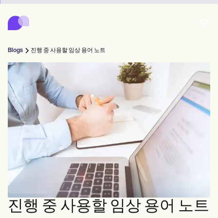
Carepatron
Product
스케줄링
문서화
환자 포털
Blogs
진행 중 사용할 임상 용어 노트
건강 기록
Features
대금 청구
규정 준수
Who we're for
온라인 양식
연결
리마인더
결제
케어
Behavioral
일정
원격 의료
Online booking
임상 노트
Medical
완료
Counselors
상담
실무 관리
Automatic reminders
Mental health
Allied
Community
Telehealth video
Dentists
치료
솔로 프랙티셔너
메시지
Psychologists
In session notes
Get started for free
Nurse practitioners
병원 관리
Wellness
신규 실무자
Dietitians
ePrescribe
Client messaging
Therapists
NEW
Nurses
팀
기록
규정 준수 및 보안
Nutritionists
Treatment plans
Book a demo
SMS and email
Acupuncturists
카운슬러
Physicians
AI Scribe
Occupational therapists
코치
Carepatron AI
Chiropractors
청구
Psychiatrists
로그인
음성 언어 병리학자
Clinical notes
진행 중 사용할 임상 용어 노트
Physical therapists
Health coaches
Invoicing and payments
전체 워크플로우 보기
척추 지압 요법사
Social workers