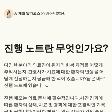
정신 건강 전문가
Life coaches
Insurance claims
Speech therapists
사회 복지사
Massage therapists
영양사 및 영양사
By
게일 알라고스
on
Sep 4, 2024
.
Personal trainers
물리 치료사
심리학자
간호사
마사지 테라피스트
작업 치료사
Resources
진행 노트란 무엇인가요?
블로그
리소스 가이드
비교
앱 가이드
다양한 분야의 의료진이 환자의 회복 과정을 어떻게
템플릿
추적하는지, 간호사가 치료에 대한 환자의 반응을 어
신분증 코드
Procedure Codes
떻게 전달하는지 궁금해 한 적이 있습니까?답은 바로
슈퍼빌 템플릿
진행 노트에 있습니다.
.
비누 노트 템플릿
치료 계획 템플릿
Informed Consent Form
진행 메모는 의료 문서에 필수적입니다.시간 경과에
Social Work Treatment Plans
따른 환자의 상태, 치료 및 경과에 대한 포괄적인 기록
DAR Note Template
을 제공합니다.이러한 메모는 의료 전문가 간의 중요