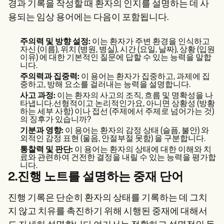
경과 기록을 작성할 때 환자의 인지를 설명하는 데 사
용되는 임상 용어에는 다음이 포함됩니다.
주의력 및 방향 설정:
이는 환자가 주변 환경을 인식하고
자신 (이름), 위치 (병원, 병실), 시간 (요일, 날짜), 상황 (입원
이유) 에 대한 기본적인 질문에 답할 수 있는 능력을 말합
니다.
주의력과 집중력:
이 용어는 환자가 집중하고, 과제에 집
중하고, 방해 요소를 걸러내는 능력을 설명합니다.
사고 과정:
이는 환자의 사고의 조직, 흐름 및 명확성을 나
타냅니다.선형적이고 논리적인가요, 아니면 상황성 (방황
하는 세부 사항) 이나 접선 (주제에서 주제로 넘어가는 것)
의 징후가 있습니까?
기분과 영향:
이 용어는 환자의 감정 상태 (슬픔, 불안) 와
외적인 감정 표현 (울음, 안절부절 못함) 을 구분합니다.
통찰력 및 판단:
이 용어는 환자의 상태에 대한 이해와 치
료와 관련하여 건전한 결정을 내릴 수 있는 능력을 평가합
니다.
2.진행 노트를 설명하는 중재 단어
진행 기록은 단순히 환자의 상태를 기록하는 데 그치
지 않고 치유를 촉진하기 위해 시행된 중재에 대해서