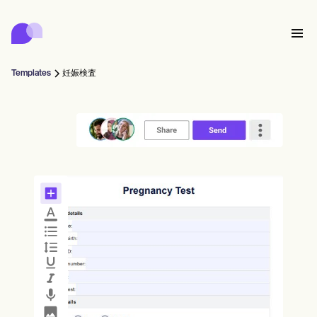
Carepatron
Product
スケジューリング
ドキュメンテーション
患者ポータル
Templates
妊娠検査
健康記録
Features
請求
コンプライアンス
Who we're for
オンラインフォーム
つながる
リマインダー
支払い
ケア
Behavioral
スケジュール
遠隔医療
Online booking
クリニカルノート
Medical
完了する
Counselors
会う
プラクティス・マネジメント
Automatic reminders
Mental health
Allied
Community
Telehealth video
Dentists
治療する
ソロプラクティショナー
メッセージ
Psychologists
In session notes
Get started for free
Nurse practitioners
クリニック管理
Wellness
新規開業医
Dietitians
ePrescribe
Client messaging
Therapists
NEW
Nurses
チーム
記録する
コンプライアンスとセキュリティ
Nutritionists
Treatment plans
Book a demo
SMS and email
Acupuncturists
カウンセラー
Physicians
AI Scribe
Occupational therapists
コーチ
Carepatron AI
Chiropractors
請求する
Psychiatrists
ログイン
音声言語病理学者
Clinical notes
Physical therapists
Health coaches
Invoicing and payments
ワークフロー全体を表示
カイロプラクター
Social workers