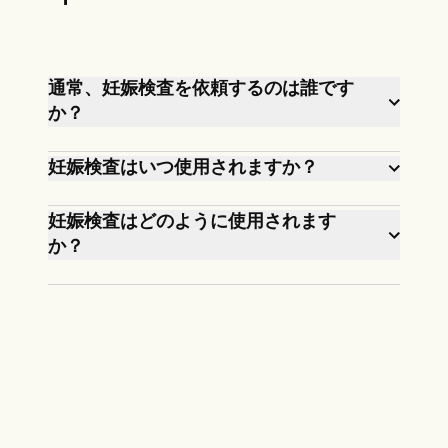
通常、妊娠検査を依頼するのは誰です
か？
妊娠が疑われる女性、婦人科医、また
妊娠検査はいつ使用されますか？
は一般開業医は通常、妊娠検査を使用
します。
妊娠の症状が現れた場合、または無防
妊娠検査はどのように使用されます
備な性交の後。
か？
これらは、在宅での尿検査または臨床
血液検査のいずれかとして使用されま
す。