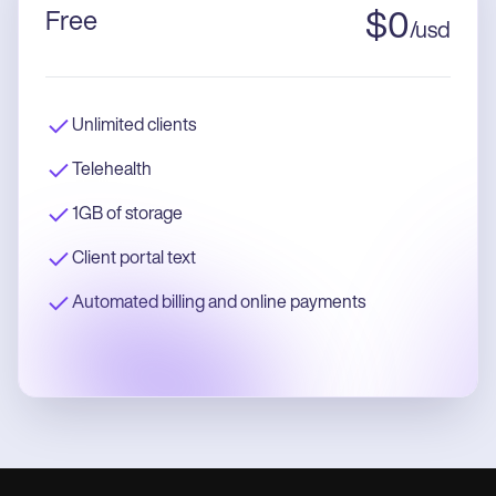
Free
$
0
/
usd
Unlimited clients
Telehealth
1GB of storage
Client portal text
Automated billing and online payments