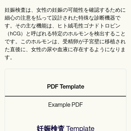
Patient Visit Summary Template
Help Center
妊娠検査は、女性の妊娠の可能性を確認するために
Demos
Training Hub
細心の注意を払って設計された特殊な診断機器で
Webinars
す。その主な機能は、ヒト絨毛性ゴナドトロピン
Switch to Carepatron
（hCG）と呼ばれる特定のホルモンを検出すること
Become a Partner
Pricing
です。このホルモンは、受精卵が子宮壁に移植され
Why Carepatron?
た直後に、女性の尿や血液に存在するようになりま
Login
す。
Get started
PDF Template
Example PDF
妊娠検査
Template