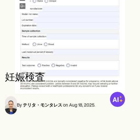
メンタルヘルス専門家
Life coaches
Insurance claims
Speech therapists
ソーシャルワーカー
Massage therapists
栄養士と栄養士
Personal trainers
理学療法士
心理学者
看護師
マッサージセラピスト
作業療法士
Resources
ブログ
リソースガイド
比較
妊娠検査
アプリガイド
[テンプレート]
ICD コード
Procedure Codes
スーパービルテンプレート
By
テリタ・モンタレス
on
Aug 18, 2025
.
SOAP ノートテンプレート
治療計画テンプレート
Informed Consent Form
Social Work Treatment Plans
DAR Note Template