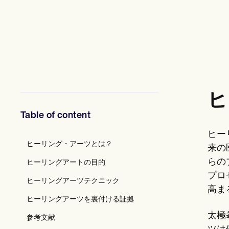
メンタルヘルス専門家
ソーシャルワーカー
栄養士と栄養士
理学療法士
心理学者
看護師
マッサージセラピスト
作業療法士
Resources
ヒ
ブログ
リソースガイド
Table of content
比較
アプリガイド
ヒー
[テンプレート]
ヒーリング・アーツとは？
ICD コード
来の
Procedure Codes
らの
ヒーリングアートの目的
スーパービルテンプレート
プロ
SOAP ノートテンプレート
ヒーリングアーツテクニック
治療計画テンプレート
高ま
Informed Consent Form
ヒーリングアーツを裏付ける証拠
Social Work Treatment Plans
太極
参考文献
DAR Note Template