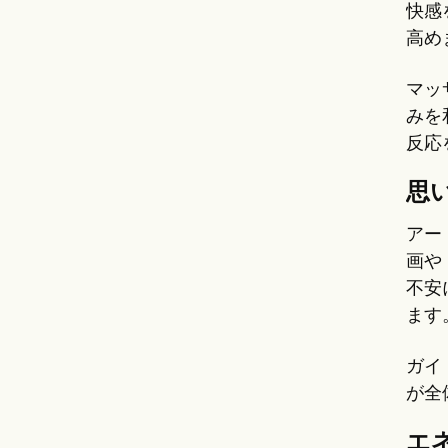
快感
高め
マッ
みを
反応
思
アー
画や
不安
ます
ガイ
が全
エ