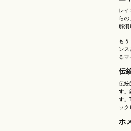
レイ
らの
解消
もう
ンス
るマ
伝
伝統
す。
す。
ック
ホ