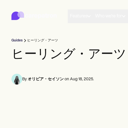
Carepatron
Product
スケジューリング
Features
Who we're for
ドキュメンテーション
患者ポータル
健康記録
請求
Guides
ヒーリング・アーツ
コンプライアンス
オンラインフォーム
ヒーリング・アーツ
リマインダー
支払い
遠隔医療
クリニカルノート
プラクティス・マネジメント
By
オリビア・セイソン
on
Aug 18, 2025
.
Community
ソロプラクティショナー
新規開業医
チーム
カウンセラー
コーチ
音声言語病理学者
カイロプラクター