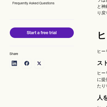
ツは
Patient Visit Summary Template
Frequently Asked Questions
Help Center
と神
Demos
り戻
Training Hub
Webinars
Switch to Carepatron
Become a Partner
Start a free trial
ヒ
Pricing
Why Carepatron?
Login
Get started
ヒー
Share
ス
ヒー
に提
たり
人