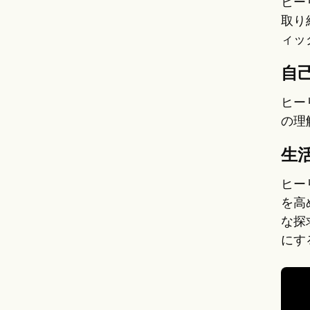
ヒー
取り
ィッ
自
ヒー
の理
生
ヒー
を高
な探
にす