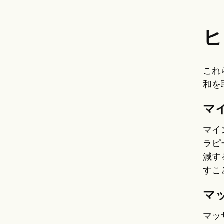
ヒ
これ
和を
マ
マイ
ラピ
減す
すこ
マ
マッ