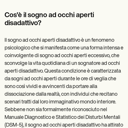
Patient Visit Summary Template
Help Center
Demos
Cos'è il sogno ad occhi aperti
Training Hub
disadattivo?
Webinars
Switch to Carepatron
Become a Partner
Il sogno ad occhi aperti disadattivo è un fenomeno
Pricing
Why Carepatron?
psicologico che si manifesta come una forma intensa e
Login
coinvolgente di sogno ad occhi aperti eccessivo, che
Get started
sconvolge la vita quotidiana di un sognatore ad occhi
aperti disadattivo. Questa condizione è caratterizzata
da sogni ad occhi aperti durante le ore di veglia che
sono così vividi e avvincenti da portare alla
dissociazione dalla realtà, con individui che recitano
scenari tratti dal loro immaginativo mondo interiore.
Sebbene non sia formalmente riconosciuto nel
Manuale Diagnostico e Statistico dei Disturbi Mentali
(DSM-5), il sogno ad occhi aperti disadattivo ha attirato