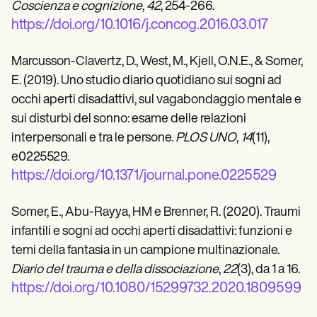
Coscienza e cognizione
,
42
, 254-266.
https://doi.org/10.1016/j.concog.2016.03.017
Marcusson-Clavertz, D., West, M., Kjell, O.N.E., & Somer,
E. (2019). Uno studio diario quotidiano sui sogni ad
occhi aperti disadattivi, sul vagabondaggio mentale e
sui disturbi del sonno: esame delle relazioni
interpersonali e tra le persone.
PLOS UNO
,
14
(11),
e0225529.
https://doi.org/10.1371/journal.pone.0225529
Somer, E., Abu-Rayya, HM e Brenner, R. (2020). Traumi
infantili e sogni ad occhi aperti disadattivi: funzioni e
temi della fantasia in un campione multinazionale.
Diario del trauma e della dissociazione
,
22
(3), da 1 a 16.
https://doi.org/10.1080/15299732.2020.1809599