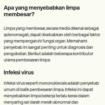
Patient Visit Summary Template
Help Center
Apa yang menyebabkan limpa
Demos
membesar?
Training Hub
Webinars
Switch to Carepatron
Become a Partner
Limpa yang membesar, secara medis dikenal sebagai
Pricing
splenomegali, dapat disebabkan oleh berbagai faktor
Why Carepatron?
yang mempengaruhi fungsi organ. Memahami
Login
Get started
penyebab ini sangat penting untuk diagnosis dan
pengobatan. Berikut adalah beberapa kontributor
utama pembesaran limpa:
Infeksi virus
Infeksi virus seperti mononukleosis adalah penyebab
umum di balik pembesaran limpa. Infeksi ini dapat
menyebabkan limpa bekerja terlalu keras dalam
menyaring sel darah merah abnormal dan