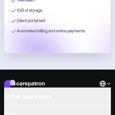
Telehealth
1GB of storage
Client portal text
Automated billing and online payments
Languag
Untuk siapa kami
Fitur