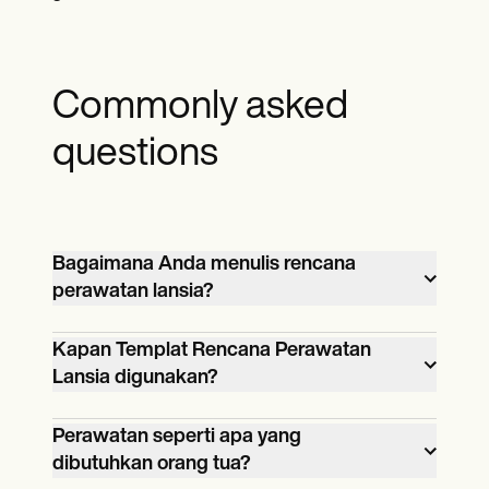
Commonly asked
questions
Bagaimana Anda menulis rencana
perawatan lansia?
Untuk menulis rencana perawatan lansia,
Kapan Templat Rencana Perawatan
Anda harus mempertimbangkan
Lansia digunakan?
masukan dan preferensi individu yang
Rencana perawatan digunakan ketika
lebih tua, melibatkan anggota keluarga
Perawatan seperti apa yang
pasien lanjut usia atau orang yang mereka
atau pengasuh dalam pengambilan
dibutuhkan orang tua?
cintai menunjukkan perlunya lebih
keputusan, berkonsultasi dengan