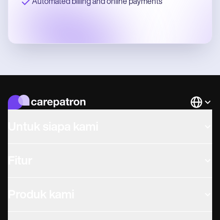
Automated billing and online payments
Languag
Untuk siapa kami
Fitur
Produk kami