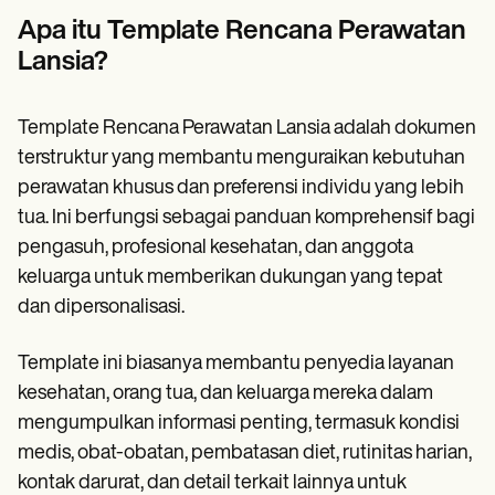
Patient Visit Summary Template
Help Center
Apa itu Template Rencana Perawatan
Demos
Lansia?
Training Hub
Webinars
Switch to Carepatron
Template Rencana Perawatan Lansia adalah dokumen
Become a Partner
Pricing
terstruktur yang membantu menguraikan kebutuhan
Why Carepatron?
perawatan khusus dan preferensi individu yang lebih
Login
tua. Ini berfungsi sebagai panduan komprehensif bagi
Get started
pengasuh, profesional kesehatan, dan anggota
keluarga untuk memberikan dukungan yang tepat
dan dipersonalisasi.
Template ini biasanya membantu penyedia layanan
kesehatan, orang tua, dan keluarga mereka dalam
mengumpulkan informasi penting, termasuk kondisi
medis, obat-obatan, pembatasan diet, rutinitas harian,
kontak darurat, dan detail terkait lainnya untuk