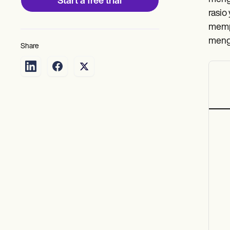
Start a free trial
rasio
mempr
mengh
Share