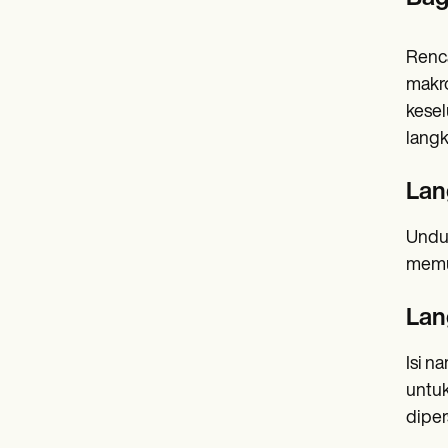
Renca
makro
kesel
langk
Lan
Unduh
memun
Lan
Isi n
untuk
diper