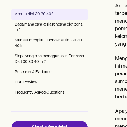
Patient Visit Summary Template
Anda 
Help Center
Demos
terpe
Apa itu diet 30 30 40?
Training Hub
menca
Webinars
Bagaimana cara kerja rencana diet zona
Switch to Carepatron
pemen
ini?
Become a Partner
kelom
Pricing
Manfaat mengikuti Rencana Diet 30 30
yang
Why Carepatron?
40 ini
Login
Siapa yang bisa menggunakan Rencana
Get started
Menga
Diet 30 30 40 ini?
ini m
Research & Evidence
pera
sumbu
PDF Preview
menem
Frequently Asked Questions
berba
Apa y
menur
menga