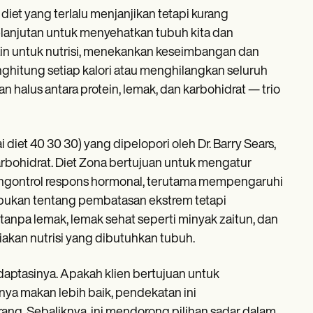
iet yang terlalu menjanjikan tetapi kurang
kelanjutan untuk menyehatkan tubuh kita dan
ain untuk nutrisi, menekankan keseimbangan dan
itung setiap kalori atau menghilangkan seluruh
n halus antara protein, lemak, dan karbohidrat — trio
 diet 40 30 30) yang dipelopori oleh Dr. Barry Sears,
karbohidrat. Diet Zona bertujuan untuk mengatur
gontrol respons hormonal, terutama mempengaruhi
i bukan tentang pembatasan ekstrem tetapi
npa lemak, lemak sehat seperti minyak zaitun, dan
akan nutrisi yang dibutuhkan tubuh.
ptasinya. Apakah klien bertujuan untuk
ya makan lebih baik, pendekatan ini
ang. Sebaliknya, ini mendorong pilihan sadar dalam