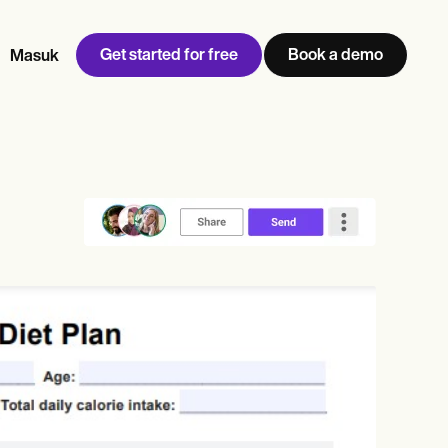
Get started for free
Book a demo
Masuk
w
Jen built LifeLoong Therapy alongside a demanding finance
 every type of practitioner — find the tools built for
career, with clients across the world.
Grow your business
View Jen’s story
Manajemen praktik
Kepatuhan dan keamanan
Carepatron AI
Lihat alur kerja lengkap