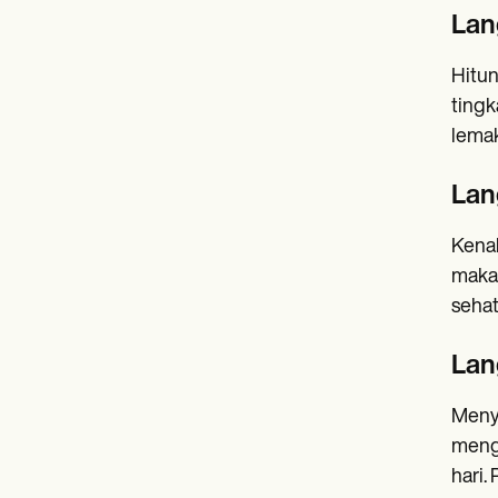
Lan
Hitun
tingk
lemak
Lan
Kenal
makan
sehat,
Lan
Menye
mengi
hari.