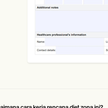
aimana cara kerja rencana diet zona ini?