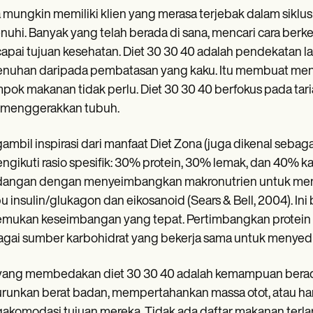
mungkin memiliki klien yang merasa terjebak dalam siklus d
nuhi. Banyak yang telah berada di sana, mencari cara ber
pai tujuan kesehatan. Diet 30 30 40 adalah pendekatan l
uhan daripada pembatasan yang kaku. Itu membuat mengh
pok makanan tidak perlu. Diet 30 30 40 berfokus pada taria
 menggerakkan tubuh.
mbil inspirasi dari manfaat Diet Zona (juga dikenal sebagai
engikuti rasio spesifik: 30% protein, 30% lemak, dan 40% 
dangan dengan menyeimbangkan makronutrien untuk men
 insulin/glukagon dan eikosanoid (Sears & Bell, 2004). In
ukan keseimbangan yang tepat. Pertimbangkan protein ta
gai sumber karbohidrat yang bekerja sama untuk menyedi
ang membedakan diet 30 30 40 adalah kemampuan berada
unkan berat badan, mempertahankan massa otot, atau han
komodasi tujuan mereka. Tidak ada daftar makanan terlar