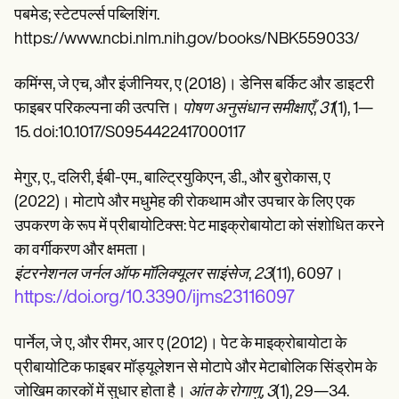
पबमेड; स्टेटपर्ल्स पब्लिशिंग.
https://www.ncbi.nlm.nih.gov/books/NBK559033/
कमिंग्स, जे एच, और इंजीनियर, ए (2018)। डेनिस बर्किट और डाइटरी
फाइबर परिकल्पना की उत्पत्ति।
पोषण अनुसंधान समीक्षाएँ
,
31
(1), 1—
15. doi:10.1017/S0954422417000117
मेगुर, ए., दलिरी, ईबी-एम., बाल्ट्रियुकिएन, डी., और बुरोकास, ए
(2022)। मोटापे और मधुमेह की रोकथाम और उपचार के लिए एक
उपकरण के रूप में प्रीबायोटिक्स: पेट माइक्रोबायोटा को संशोधित करने
का वर्गीकरण और क्षमता।
इंटरनेशनल जर्नल ऑफ मॉलिक्यूलर साइंसेज
,
23
(11), 6097।
https://doi.org/10.3390/ijms23116097
पार्नेल, जे ए, और रीमर, आर ए (2012)। पेट के माइक्रोबायोटा के
प्रीबायोटिक फाइबर मॉड्यूलेशन से मोटापे और मेटाबोलिक सिंड्रोम के
जोखिम कारकों में सुधार होता है।
आंत के रोगाणु, 3
(1), 29—34.