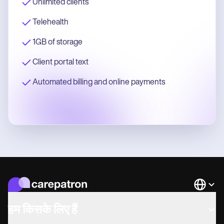
Unlimited clients
Telehealth
1GB of storage
Client portal text
Automated billing and online payments
Languag
हम किसके लिए हैं