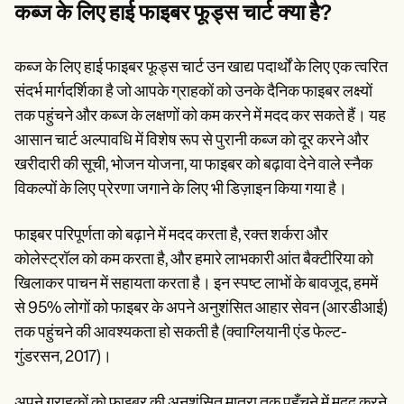
Patient Visit Summary Template
कब्ज के लिए हाई फाइबर फूड्स चार्ट क्या है?
Help Center
Demos
Training Hub
कब्ज के लिए हाई फाइबर फूड्स चार्ट उन खाद्य पदार्थों के लिए एक त्वरित
Webinars
Switch to Carepatron
संदर्भ मार्गदर्शिका है जो आपके ग्राहकों को उनके दैनिक फाइबर लक्ष्यों
Become a Partner
तक पहुंचने और कब्ज के लक्षणों को कम करने में मदद कर सकते हैं। यह
Pricing
आसान चार्ट अल्पावधि में विशेष रूप से पुरानी कब्ज को दूर करने और
Why Carepatron?
Login
खरीदारी की सूची, भोजन योजना, या फाइबर को बढ़ावा देने वाले स्नैक
Get started
विकल्पों के लिए प्रेरणा जगाने के लिए भी डिज़ाइन किया गया है।
फाइबर परिपूर्णता को बढ़ाने में मदद करता है, रक्त शर्करा और
कोलेस्ट्रॉल को कम करता है, और हमारे लाभकारी आंत बैक्टीरिया को
खिलाकर पाचन में सहायता करता है। इन स्पष्ट लाभों के बावजूद, हममें
से 95% लोगों को फाइबर के अपने अनुशंसित आहार सेवन (आरडीआई)
तक पहुंचने की आवश्यकता हो सकती है (क्वाग्लियानी एंड फेल्ट-
गुंडरसन, 2017)।
अपने ग्राहकों को फाइबर की अनुशंसित मात्रा तक पहुँचने में मदद करने