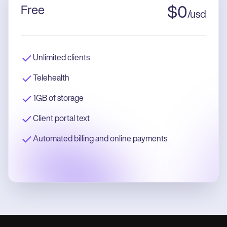
Free
$
0
/
usd
Unlimited clients
Telehealth
1GB of storage
Client portal text
Automated billing and online payments