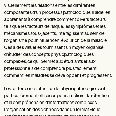
Patient Visit Summary Template
visuellement les relations entre les différentes
Help Center
Demos
composantes d'un processus pathologique. Il aide les
Training Hub
apprenants à comprendre comment divers facteurs,
Webinars
Switch to Carepatron
tels que les facteurs de risque, les symptômes et les
Become a Partner
mécanismes sous-jacents, interagissent au sein de
Pricing
l'organisme pour influencer l'évolution de la maladie.
Why Carepatron?
Login
Ces aides visuelles fournissent un moyen organisé
Get started
d'étudier des concepts physiopathologiques
complexes, ce qui permet aux étudiants et aux
professionnels de comprendre plus facilement
comment les maladies se développent et progressent.
Les cartes conceptuelles de physiopathologie sont
particulièrement efficaces pour améliorer la rétention
et la compréhension d'informations complexes.
L'organisation des données dans un format visuel