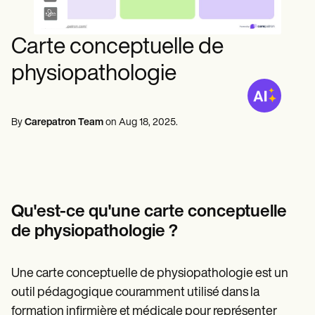
Professionnels de la santé mentale
Life coaches
Insurance claims
Speech therapists
Travailleurs sociaux
Massage therapists
Diététistes et nutritionnistes
Carte conceptuelle de
Personal trainers
Kinésithérapeutes
Psychologues
physiopathologie
Infirmiers
Massothérapeutes
Ergothérapeutes
Resources
By
Carepatron Team
on
Aug 18, 2025
.
Blogues
Guides de ressources
Comparaison
Guides des applications
Modèles
Codes ICD
Qu'est-ce qu'une carte conceptuelle
Procedure Codes
de physiopathologie ?
Modèle Superbill
Modèle de note SOAP
Modèle de plan de traitement
Une carte conceptuelle de physiopathologie est un
Informed Consent Form
Social Work Treatment Plans
outil pédagogique couramment utilisé dans la
DAR Note Template
formation infirmière et médicale pour représenter