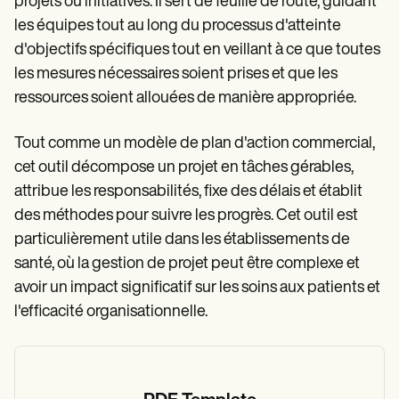
Patient Visit Summary Template
projets ou initiatives. Il sert de feuille de route, guidant
Help Center
les équipes tout au long du processus d'atteinte
Demos
d'objectifs spécifiques tout en veillant à ce que toutes
Training Hub
Webinars
les mesures nécessaires soient prises et que les
Switch to Carepatron
ressources soient allouées de manière appropriée.
Become a Partner
Pricing
Tout comme un modèle de plan d'action commercial,
Why Carepatron?
Login
cet outil décompose un projet en tâches gérables,
Get started
attribue les responsabilités, fixe des délais et établit
des méthodes pour suivre les progrès. Cet outil est
particulièrement utile dans les établissements de
santé, où la gestion de projet peut être complexe et
avoir un impact significatif sur les soins aux patients et
l'efficacité organisationnelle.