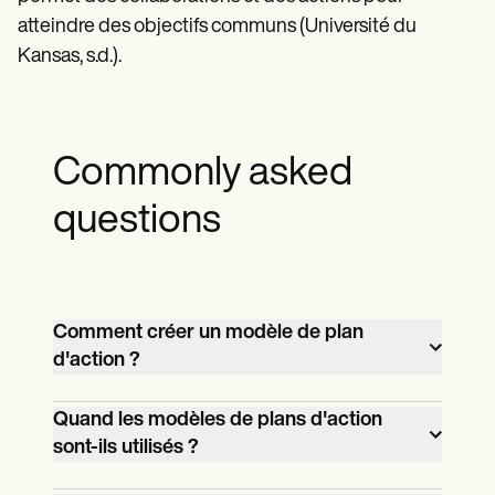
atteindre des objectifs communs (Université du
Kansas, s.d.).
Commonly asked
questions
Comment créer un modèle de plan
d'action ?
Un modèle de plan d'action commence
Quand les modèles de plans d'action
par identifier un objectif précis et réaliste
sont-ils utilisés ?
avant de le décomposer en tâches,
Ces plans sont utilisés lorsque des
responsabilités, dates d'échéance et