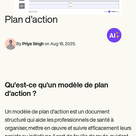
Professionnels de la santé mentale
Life coaches
Insurance claims
Speech therapists
Travailleurs sociaux
Massage therapists
Diététistes et nutritionnistes
Plan d'action
Personal trainers
Kinésithérapeutes
Psychologues
Infirmiers
Massothérapeutes
By
Priya Singh
on
Aug 18, 2025
.
Ergothérapeutes
Resources
Blogues
Guides de ressources
Comparaison
Guides des applications
Modèles
Qu'est-ce qu'un modèle de plan
Codes ICD
d'action ?
Procedure Codes
Modèle Superbill
Modèle de note SOAP
Un modèle de plan d'action est un document
Modèle de plan de traitement
Informed Consent Form
structuré qui aide les professionnels de santé à
Social Work Treatment Plans
organiser, mettre en œuvre et suivre efficacement leurs
DAR Note Template