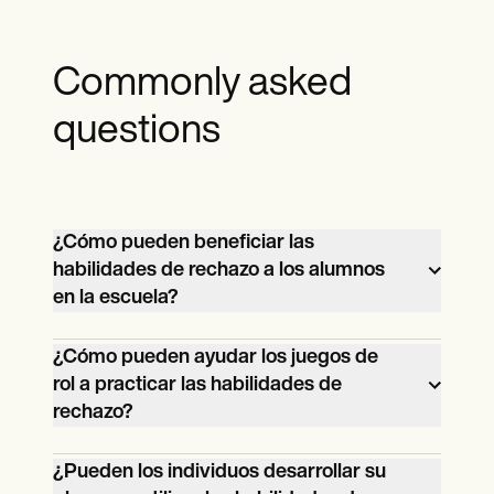
Commonly asked
questions
¿Cómo pueden beneficiar las
habilidades de rechazo a los alumnos
en la escuela?
Las habilidades de rechazo capacitan a
¿Cómo pueden ayudar los juegos de
los alumnos para tomar decisiones
rol a practicar las habilidades de
informadas, resistir la presión de los
rechazo?
compañeros y mantener la concentración
Los juegos de rol permiten a los
en el éxito académico, lo que conduce a
¿Pueden los individuos desarrollar su
individuos simular determinadas
mejores notas y al bienestar general.