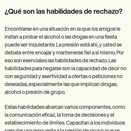
Patient Visit Summary Template
Help Center
¿Qué son las habilidades de rechazo?
Demos
Training Hub
Webinars
Encontrarse en una situación en la que los amigos le
Switch to Carepatron
Become a Partner
instan a probar el alcohol o las drogas en una fiesta
Pricing
puede ser inquietante. La presión está ahí, y usted se
Why Carepatron?
debate entre encajar y mantenerse fiel a sí mismo. Por
Login
Get started
eso son esenciales las habilidades de rechazo. Las
habilidades para negarse son la capacidad de decir no
con seguridad y asertividad a ofertas o peticiones no
deseadas, especialmente las que implican drogas,
alcohol o presión de grupo.
Estas habilidades abarcan varios componentes, como
la comunicación eficaz, la toma de decisiones y el
establecimiento de límites. Capacitan a los individuos