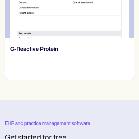
Diario de pensamientos
EHR and practice management software
Get started for free