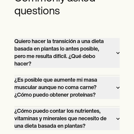
questions
Quiero hacer la transición a una dieta
basada en plantas lo antes posible,
pero me resulta difícil. ¿Qué debo
hacer?
Puede empezar introduciendo poco a
¿Es posible que aumente mi masa
poco plantas y frutas en su dieta. No tiene
muscular aunque no coma carne?
que introducir mucho de golpe. Añada un
¿Cómo puedo obtener proteínas?
poco y luego aumente la cantidad y los
Sí, es posible desarrollar músculo
tipos de frutas y verduras a medida que
¿Cómo puedo contar los nutrientes,
mientras se sigue una dieta basada en
pasen las semanas y los meses, hasta que
vitaminas y minerales que necesito de
plantas. Los sustitutos de la carne como el
se acostumbre a consumir más frutas y
una dieta basada en plantas?
tofu y el tempeh tienen proteínas. Añada
verduras que productos animales. Debe