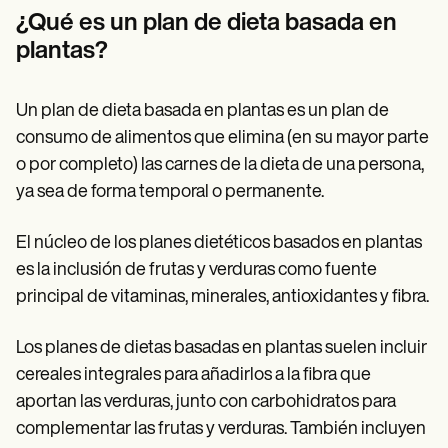
Patient Visit Summary Template
¿Qué es un plan de dieta basada en
Help Center
Demos
plantas?
Training Hub
Webinars
Switch to Carepatron
Un plan de dieta basada en plantas es un plan de
Become a Partner
consumo de alimentos que elimina (en su mayor parte
Pricing
Why Carepatron?
o por completo) las carnes de la dieta de una persona,
Login
ya sea de forma temporal o permanente.
Get started
El núcleo de los planes dietéticos basados en plantas
es la inclusión de frutas y verduras como fuente
principal de vitaminas, minerales, antioxidantes y fibra.
Los planes de dietas basadas en plantas suelen incluir
cereales integrales para añadirlos a la fibra que
aportan las verduras, junto con carbohidratos para
complementar las frutas y verduras. También incluyen