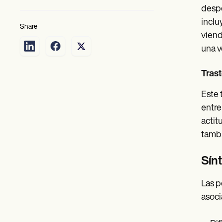
despe
inclu
Share
viend
una v
Trast
Este 
entre
actit
tambi
Sín
Las p
asoci