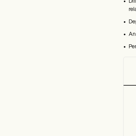
Dif
rel
De
An
Pe