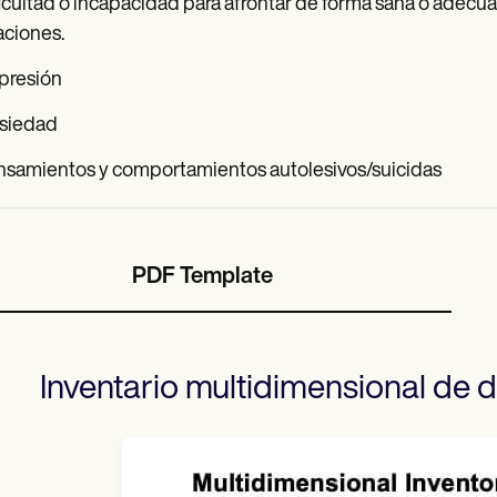
icultad o incapacidad para afrontar de forma sana o adecuad
aciones.
presión
siedad
nsamientos y comportamientos autolesivos/suicidas
PDF Template
Inventario multidimensional de d