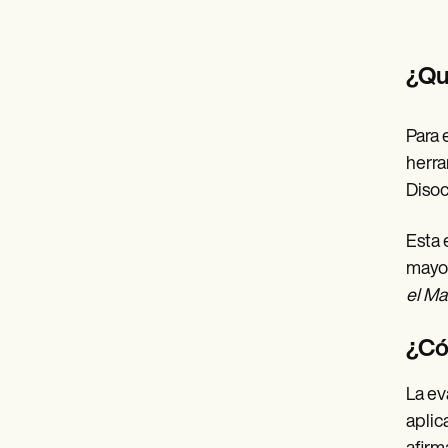
¿Qu
Para 
herra
Disoc
Esta 
mayor
el Ma
¿Có
La ev
aplic