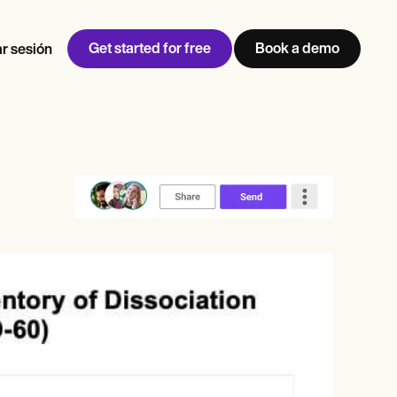
Get started for free
Book a demo
ar sesión
w
Jen built LifeLoong Therapy alongside a demanding finance
 every type of practitioner — find the tools built for
career, with clients across the world.
Grow your business
View Jen’s story
Gestión de consultas
Cumplimiento y seguridad
IA de Carepatron
Ver el flujo de trabajo completo