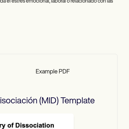
a el estrés emocional, laboral o relacionado con las
Example PDF
isociación (MID)
Template