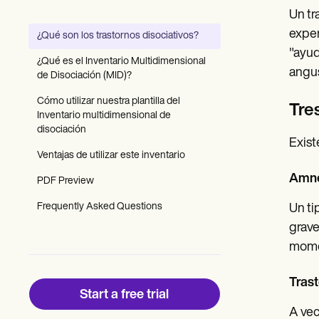
Patient Visit Summary Template
Un tr
Help Center
Demos
exper
¿Qué son los trastornos disociativos?
Training Hub
"ayud
Webinars
¿Qué es el Inventario Multidimensional
Switch to Carepatron
angus
de Disociación (MID)?
Become a Partner
Pricing
Cómo utilizar nuestra plantilla del
Tres
Why Carepatron?
Inventario multidimensional de
Login
disociación
Exist
Get started
Ventajas de utilizar este inventario
Amne
PDF Preview
Frequently Asked Questions
Un ti
grave
momen
Tras
Start a free trial
A vec