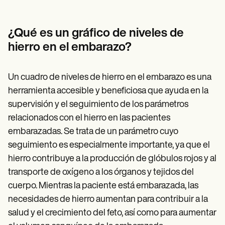
Patient Visit Summary Template
Help Center
Demos
Training Hub
¿Qué es un gráfico de niveles de
Webinars
hierro en el embarazo?
Switch to Carepatron
Become a Partner
Pricing
Un cuadro de niveles de hierro en el embarazo es una
Why Carepatron?
herramienta accesible y beneficiosa que ayuda en la
Login
Get started
supervisión y el seguimiento de los parámetros
relacionados con el hierro en las pacientes
embarazadas. Se trata de un parámetro cuyo
seguimiento es especialmente importante, ya que el
hierro contribuye a la producción de glóbulos rojos y al
transporte de oxígeno a los órganos y tejidos del
cuerpo. Mientras la paciente está embarazada, las
necesidades de hierro aumentan para contribuir a la
salud y el crecimiento del feto, así como para aumentar