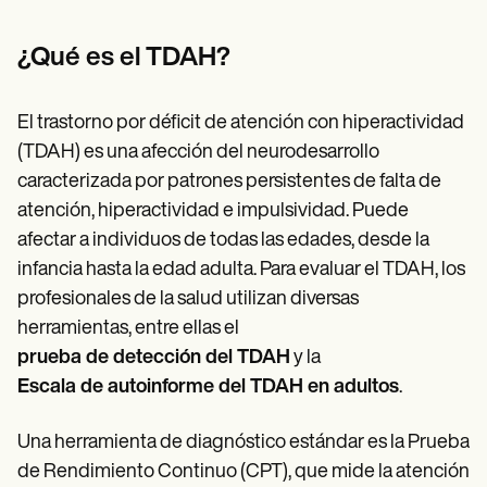
Patient Visit Summary Template
Help Center
Demos
¿Qué es el TDAH?
Training Hub
Webinars
Switch to Carepatron
El trastorno por déficit de atención con hiperactividad
Become a Partner
(TDAH) es una afección del neurodesarrollo
Pricing
Why Carepatron?
caracterizada por patrones persistentes de falta de
Login
atención, hiperactividad e impulsividad. Puede
Get started
afectar a individuos de todas las edades, desde la
infancia hasta la edad adulta. Para evaluar el TDAH, los
profesionales de la salud utilizan diversas
herramientas, entre ellas el
prueba de detección del TDAH
y la
Escala de autoinforme del TDAH en adultos
.
Una herramienta de diagnóstico estándar es la Prueba
de Rendimiento Continuo (CPT), que mide la atención