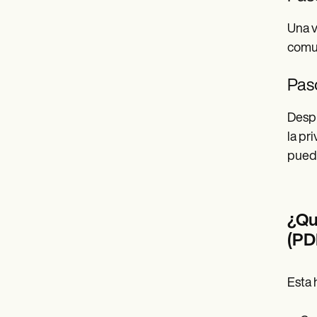
Una v
comun
Paso
Despu
la pr
puede
¿Qu
(PD
Esta 