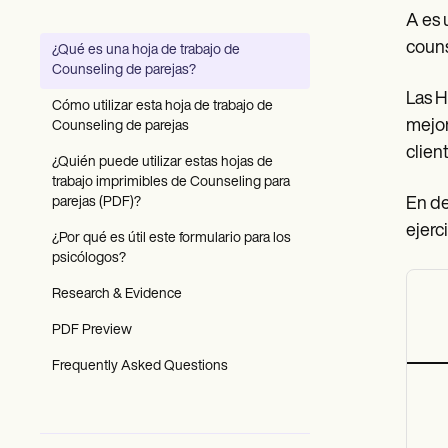
Patient Visit Summary Template
A es 
Help Center
Demos
couns
¿Qué es una hoja de trabajo de
Training Hub
Counseling de parejas?
Webinars
Las H
Switch to Carepatron
Cómo utilizar esta hoja de trabajo de
Become a Partner
mejor
Counseling de parejas
Pricing
clien
Why Carepatron?
¿Quién puede utilizar estas hojas de
Login
trabajo imprimibles de Counseling para
Get started
parejas (PDF)?
En de
ejerc
¿Por qué es útil este formulario para los
psicólogos?
Research & Evidence
PDF Preview
Frequently Asked Questions