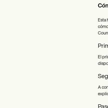
Cómo
Esta 
cómo 
Couns
Pri
El pr
dispo
Seg
A con
expli
Paso