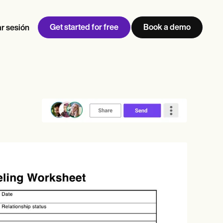
Get started for free
Book a demo
ar sesión
w
Jen built LifeLoong Therapy alongside a demanding finance
 every type of practitioner — find the tools built for
career, with clients across the world.
Grow your business
View Jen’s story
Gestión de consultas
Cumplimiento y seguridad
IA de Carepatron
Ver el flujo de trabajo completo