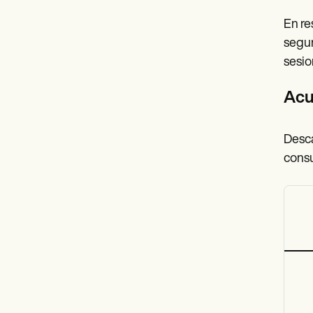
En re
segur
sesio
Acu
Desc
consu