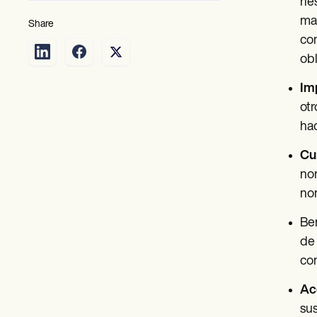
rie
mal
Share
con
obl
Im
otr
hac
Cu
nor
nor
Ben
de 
con
Acc
sus