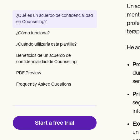
Patient Visit Summary Template
Un ac
Help Center
Demos
menta
¿Qué es un acuerdo de confidencialidad
Training Hub
en Counseling?
profe
Webinars
Switch to Carepatron
terap
¿Cómo funciona?
Become a Partner
Pricing
¿Cuándo utilizaría esta plantilla?
He aq
Why Carepatron?
Beneficios de un acuerdo de
Login
confidencialidad de Counseling
Get started
Pr
dur
PDF Preview
sen
Frequently Asked Questions
Pr
seg
inf
Start a free trial
Ex
un 