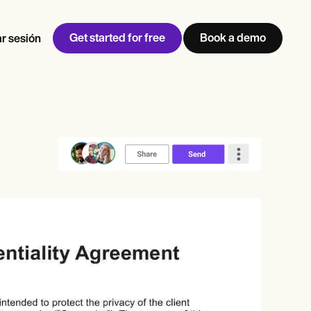
Get started for free
Book a demo
ar sesión
w
Jen built LifeLoong Therapy alongside a demanding finance
 every type of practitioner — find the tools built for
career, with clients across the world.
Grow your business
View Jen’s story
Gestión de consultas
Cumplimiento y seguridad
IA de Carepatron
Ver el flujo de trabajo completo