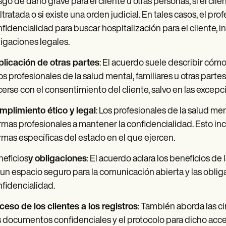
sgo de daño grave para el cliente u otras personas, si el cl
tratada o si existe una orden judicial. En tales casos, el pr
fidencialidad para buscar hospitalización para el cliente, i
igaciones legales.
plicación de otras partes
: El acuerdo suele describir cóm
os profesionales de la salud mental, familiares u otras parte
erse con el consentimiento del cliente, salvo en las exce
mplimiento ético y legal
: Los profesionales de la salud men
mas profesionales a mantener la confidencialidad. Esto inclu
mas específicas del estado en el que ejercen.
eficios
y obligaciones
: El acuerdo aclara los beneficios de 
un espacio seguro para la comunicación abierta y las obli
fidencialidad.
eso de los clientes a los registros
: También aborda las c
 documentos confidenciales y el protocolo para dicho acce