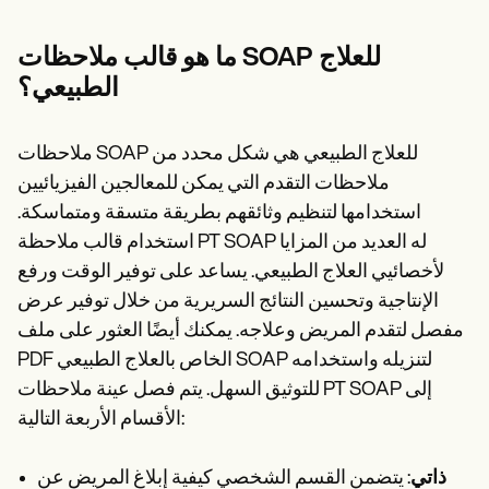
Patient Visit Summary Template
Help Center
Demos
ما هو قالب ملاحظات SOAP للعلاج
Training Hub
الطبيعي؟
Webinars
Switch to Carepatron
Become a Partner
ملاحظات SOAP للعلاج الطبيعي هي شكل محدد من
Pricing
Why Carepatron?
ملاحظات التقدم التي يمكن للمعالجين الفيزيائيين
Login
استخدامها لتنظيم وثائقهم بطريقة متسقة ومتماسكة.
Get started
استخدام قالب ملاحظة PT SOAP له العديد من المزايا
لأخصائيي العلاج الطبيعي. يساعد على توفير الوقت ورفع
الإنتاجية وتحسين النتائج السريرية من خلال توفير عرض
مفصل لتقدم المريض وعلاجه. يمكنك أيضًا العثور على ملف
PDF الخاص بالعلاج الطبيعي SOAP لتنزيله واستخدامه
للتوثيق السهل. يتم فصل عينة ملاحظات PT SOAP إلى
الأقسام الأربعة التالية:
ذاتي
: يتضمن القسم الشخصي كيفية إبلاغ المريض عن