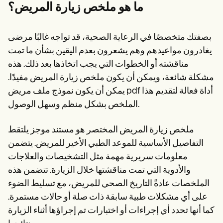
Patient Visit Summary Template
ما هو ملخص زيارة المريض؟
Help Center
Demos
Training Hub
بصفتك متخصصًا في الرعاية الصحية، قد تواجه غالبًا مرضى
Webinars
يغادرون مواعيدهم وهم يشعرون بعدم اليقين بشأن ما تمت
Switch to Carepatron
Become a Partner
مناقشته أو الخطوات التي يجب اتخاذها بعد ذلك. هذه
Pricing
مشكلة شائعة، ويمكن أن يكون ملخص زيارة المريض مفيدًا.
Why Carepatron?
Login
يمكن أن يكون نموذج ملف مريض pdf أداة فعالة لتقديم هذا
Get started
الملخص بشكل منظم وسهل الوصول.
ملخص زيارة المريض المختصر هو مستند موجز يلتقط
التفاصيل الأساسية للموعد الطبي الأخير للمريض. يتضمن
معلومات سريرية مهمة مثل التشخيصات والعلاجات
والأدوية التي تمت مناقشتها خلال الزيارة. تتضمن هذه
الملخصات عادةً التاريخ الصحي للمريض، مع تسليط الضوء
على أي مشكلات طبية سابقة ذات صلة أو حالات مستمرة.
كما أنها تحدد أي إجراءات أو اختبارات تم إجراؤها أثناء الزيارة