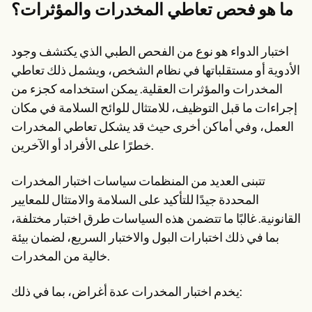
Patient Visit Summary Template
ما هو فحص تعاطي المخدرات والمؤثرات؟
Help Center
Demos
Training Hub
اختبار الدواء هو نوع من الفحص الطبي الذي يكتشف وجود
Webinars
الأدوية أو مستقلباتها في نظام الشخص، ويشمل ذلك تعاطي
Switch to Carepatron
Become a Partner
المخدرات والمؤثرات العقلية. يمكن استخدامه كجزء من
Pricing
إجراءات ما قبل التوظيف، للامتثال للوائح السلامة في مكان
Why Carepatron?
Login
العمل، وفي أماكن أخرى حيث قد يشكل تعاطي المخدرات
Get started
خطرًا على الأفراد أو الآخرين.
تتبنى العديد من المنظمات سياسات اختبار المخدرات
المحددة جيدًا للتأكيد على السلامة والامتثال للمعايير
القانونية. غالبًا ما تتضمن هذه السياسات طرق اختبار مختلفة،
بما في ذلك اختبارات البول والاختبار السريع، لضمان بيئة
خالية من المخدرات.
يخدم اختبار المخدرات عدة أغراض، بما في ذلك: