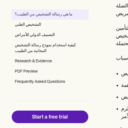
Patient Visit Summary Template
الصلة
Help Center
Demos
ما هي رسالة التشخيص من الطبيب؟
Training Hub
Webinars
التشخيص الطبي
تأمين
Switch to Carepatron
Become a Partner
التصنيف الدولي للأمراض
تشخيص
Pricing
كيفية استخدام نموذج رسالة التشخيص
Why Carepatron?
المجانية من الطبيب
Login
Get started
Research & Evidence
PDF Preview
Frequently Asked Questions
لزم
Start a free trial