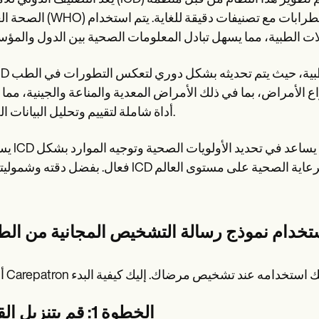
الصحة العالمية (WHO) ويحتوي على قائمة شاملة للأمراض والاضطرابات مع 
 الأمراض، بما في ذلك الأمراض المعدية والمناعة والجينية، مما 
أداة شاملة لتقييم وتحليل البيانات الصحية.
يستخدم ICD أيضًا في تطوير السيا
ستخدام نموذج رسالة التشخيص المجانية من الط
الخطوة 1: قم بتنزيل القالب