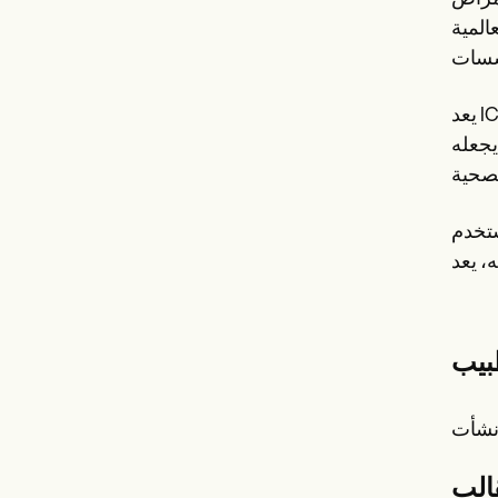
تصنيفات دقيقة للغاية. يتم استخدام ICD في جميع
يعد ICD أداة مهمة في إحصاءات الصحة العامة والبحوث الطبية، حيث يتم تحديثه بشكل دوري لتعكس التطورات في الطب
يجعله
سات الصحية والبرامج الصحية، حيث يساعد في تحديد الأولويات الصحية وتوجيه الموارد بشكل
بيب