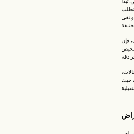
 تبدأ
يتطلب
و نفي
، فإن
تشخيص
الات،
، حيث
راض
 هذا النظام من قبل منظمة