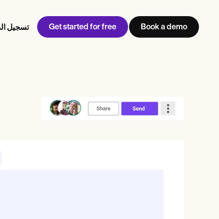
Get started for free
Book a demo
تسجيل ال
w
Jen built LifeLoong Therapy alongside a demanding finance
 every type of practitioner — find the tools built for
career, with clients across the world.
Grow your business
View Jen’s story
إدارة العيادة
الامتثال والأمان
Carepatron AI
عرض سير العمل الكامل