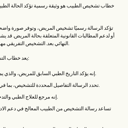
خطاب تشخيص الطبيب هو وثيقة رسمية تؤكد الحالة الطبية 
تؤكد الرسالة رسميًا تشخيص المريض، وتوفر صورة واضحة
أو لدعم المطالبات القانونية المتعلقة بحالة المريض. قد 
النهائي بعد. التشخيص التفريقي مهم لأنه يوفر فهمًا شاملاً لحالة المريض ويستبعد الحالات الأخرى المحتملة.
يعد خطاب التشخيص من طبيب الرعاية الأولية أو الطبيب المعالج ضروريًا لعدة أسباب:
إنه يؤكد التاريخ الطبي السابق للمريض، والذي يمكن أن يساعد في تخفيف أي شكوك أو شكوك قد تكون لدى المريض.
تحدد الرسالة التفاصيل المحددة للتشخيص، بما في ذلك الحالة الطبية المحددة وأي عوامل ذات صلة أو عوامل مساهمة.
إنه مرجع للعلاج الطبي والتدخلات المستقبلية، مما يضمن الاتساق والدقة في خطة رعاية المريض.
تساعد رسالة التشخيص من الطبيب المعالج في دعم الادعا