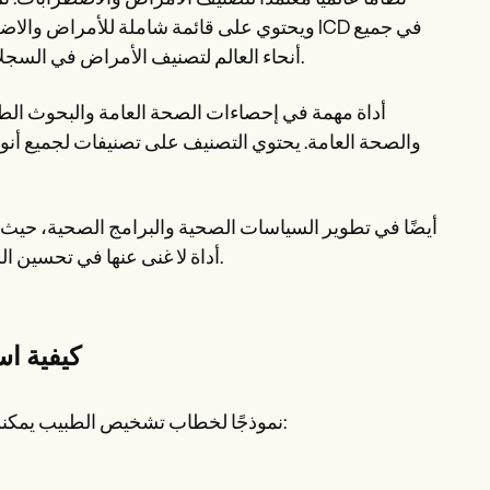
أنحاء العالم لتصنيف الأمراض في السجلات الطبية، مما يسهل تبادل المعلومات الصحية بين الدول والمؤسسات.
والصحة العامة. يحتوي التصنيف على تصنيفات لجميع أنواع
فعال. بفضل دقته وشموليته، يعد ICD أداة لا غنى عنها في تحسين الرعاية الصحية على مستوى العالم.
كيفية ا
أنشأت Carepatron نموذجًا لخطاب تشخيص الطبيب يمكنك استخدامه عند تشخيص مرضاك. إليك كيفية البدء: