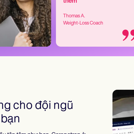
them
Thomas A.
Weight-Loss Coach
àng cho đội ngũ
 bạn