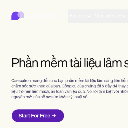
Carepatron
Product
Lập kế hoạch
Features
Who we're for
Tài liệu
Cổng thông tin bệnh nhân
Hồ sơ sức khỏe
Thanh toán
Tuân thủ
Biểu mẫu trực tuyến
Nhắc nhở
Phần mềm tài liệu lâm
Thanh toán
Chăm sóc sức khỏe từ xa
Ghi chú lâm sàng
Quản lý thực hành
Carepatron mang đến cho bạn phần mềm tài liệu lâm sàng tiên tiến
Community
chăm sóc sức khỏe của bạn. Công cụ của chúng tôi ở đây để thay đ
Kích thước thực hành
liệu trở nên liền mạch, an toàn và hiệu quả. Nói lời tạm biệt với nhữ
Học viên mới
nguyên mới của hồ sơ sức khỏe kỹ thuật số.
Đội
Nhân viên tư vấn
Huấn luyện viên
Start For Free
Các nhà nghiên cứu bệnh học ngôn ngữ nói
Bác sĩ chỉnh hình