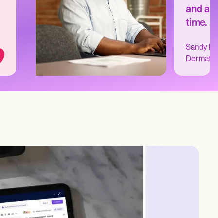
and au
time.
Sandy L.
Dermatol