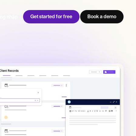
Get started for free
Book a demo
ng nhập