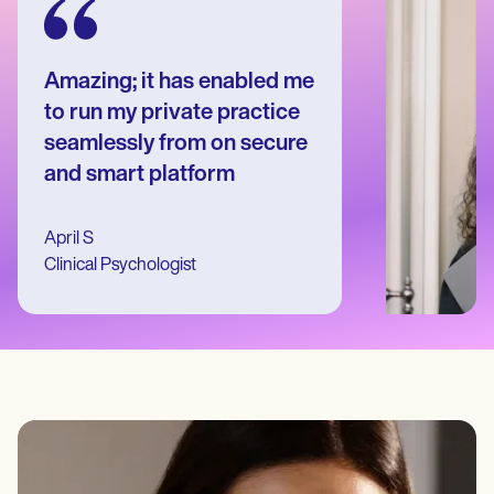
Patient Visit Summary Template
Help Center
Demos
Training Hub
Amazing; it has enabled me
Webinars
Switch to Carepatron
to run my private practice
Become a Partner
seamlessly from on secure
Pricing
and smart platform
Why Carepatron?
Login
Get started
April S
Clinical Psychologist