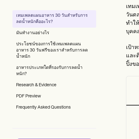
Patient Visit Summary Template
เทมเ
Help Center
Demos
วันต
เทมเพลตแผนอาหาร 30 วันสำหรับการ
Training Hub
ลดน้ำหนักคืออะไร?
ทำให
Webinars
Switch to Carepatron
บุคค
มันทำงานอย่างไร
Become a Partner
Pricing
ประโยชน์ของการใช้เทมเพลตแผน
เป้า
Why Carepatron?
อาหาร 30 วันฟรีของเราสำหรับการลด
และต
Login
น้ำหนัก
Get started
ปิ้ง
อาหารประเภทใดที่รองรับการลดน้ำ
หนัก?
Research & Evidence
PDF Preview
Frequently Asked Questions