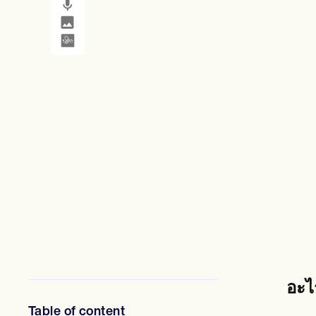
SMS and email
Clinical not
ผู้เชี่ยวชาญด้านสุขภาพจิต
นักสังคมสงเคราะห์
นักโภชนาการและนักโภชนาการ
นักกายภาพบำบัด
นักจิตวิทยา
พยาบาล
นักนวดบำบัด
นักอาชีวบำบัด
Resources
บล็อก
คู่มือทรัพยากร
เปรียบเทียบ
คู่มือแอป
เทมเพลต
รหัส ICD
Procedure Codes
เทมเพลตซูเปอร์บิลล์
แม่แบบหมายเหตุ SOAP
เทมเพลตแผนการรักษา
Informed Consent Form
อะไ
Social Work Treatment Plans
DAR Note Template
Table of content