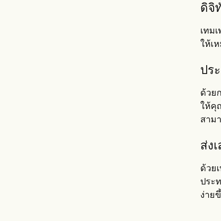
ดิจ
เทมเ
ให้เ
ประ
ด้วย
ให้คุ
สามา
ส่ง
ด้วย
ประท
ง่ายขึ