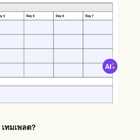
ก
เทมเพลต?