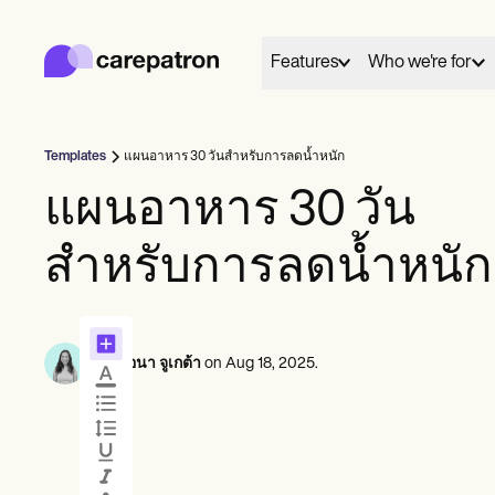
Carepatron
Product
การจัดตารางเวลา
Features
Who we're for
เอกสาร
พอร์ทัลคนไข้
บันทึกสุขภาพ
การเรียกเก็บเงิน
Templates
แผนอาหาร 30 วันสำหรับการลดน้ำหนัก
การปฏิบัติตาม
01
02
Behavioral
Medical
Allied
แบบฟอร์มออนไลน์
แผนอาหาร 30 วัน
เชื่อมต่อ
การด
การแจ้งเตือน
Counselors
Dentists
Dietit
การชำระเงิน
Everyone has a story to tell, and here we share and
Mental health
Nurse practitioners
Nutrit
สำหรับการลดน้ำหนัก
เทเลเฮลท์
celebrate those who chose care as their life's work.
Psychologists
Nurses
Occup
หมายเหตุทางคลินิก
การจัดการฝึก
Therapists
Physicians
therap
ตารางนัดหมาย
พบปะ
Community
These are their words, their work and we're grateful
Psychiatrists
Physic
ผู้ฝึกฝนคนเดียว
Online booking
Telehealth 
By
วินอนา จูเกต้า
on
Aug 18, 2025
.
to share them.
Social
ผู้ปฏิบัติงานใหม่
Automatic reminders
In session n
ทีม
Speec
View customer stories
ที่ปรึกษา
โค้ช
ข้อความ
บันทึก
นักพยาธิวิทยาภาษา
See all profession types
Client messaging
AI Scribe
หมอไคโรแพรคเตอร์