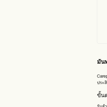
มัน
Care
ประส
ขั้
รับส