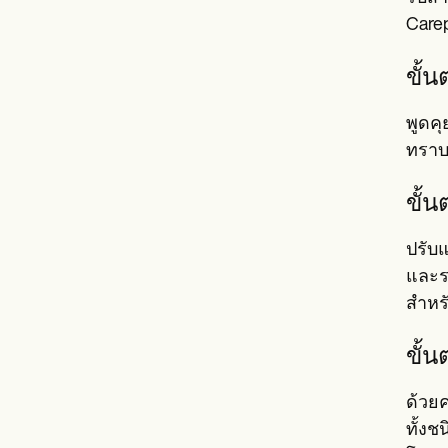
Care
ขั้น
พูดค
ทราบว
ขั้
ปรับ
และร
สำหร
ขั้
ด้วย
ทั้งช