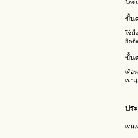
โภช
ขั้
ใช้มื
ยึดต
ขั้น
เตือน
เขาม
ประ
เทมเ