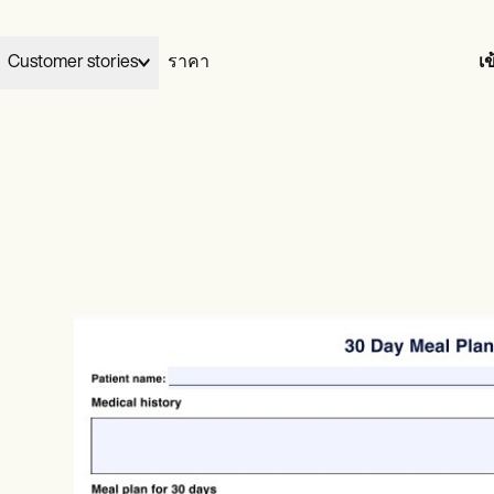
Customer stories
ราคา
เข
Elizabeth and Dennis handed their billing to Carepatron and gre
03
Wellness
Carepatron works for
ูแล
My Therapeutic Concepts from five clients to seventy in two
เสร็จสิ้น
your specialty.
ians
Acupuncturists
months, without losing their evenings.
ionists
Chiropractors
View Dennis & Elizabeth’s story
Learn more
ational
Health coaches
ists
Life coaches
รักษา
al therapists
Massage therapists
video
ePrescribe
NEW
 workers
Personal trainers
otes
Treatment plans
h therapists
เรียกเก็บเงิน
Invoicing and payments