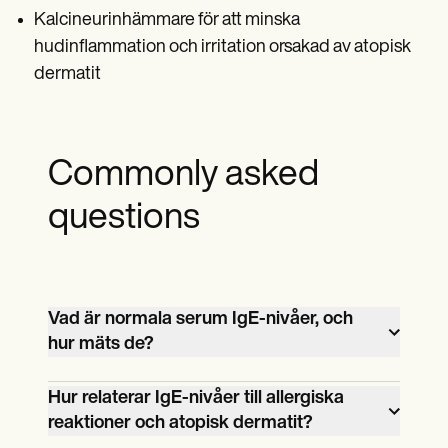
Kalcineurinhämmare för att minska
hudinflammation och irritation orsakad av atopisk
dermatit
Commonly asked
questions
Vad är normala serum IgE-nivåer, och
hur mäts de?
Normala IgE-nivåer varierar, vanligtvis
Hur relaterar IgE-nivåer till allergiska
från 3 till 423 IE/ml för vuxna. De mäts
reaktioner och atopisk dermatit?
med hjälp av ett blodprov, som bedömer