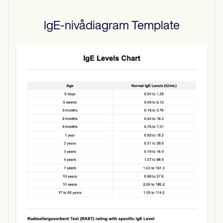
IgE-nivådiagram
Template
Use Template
Download