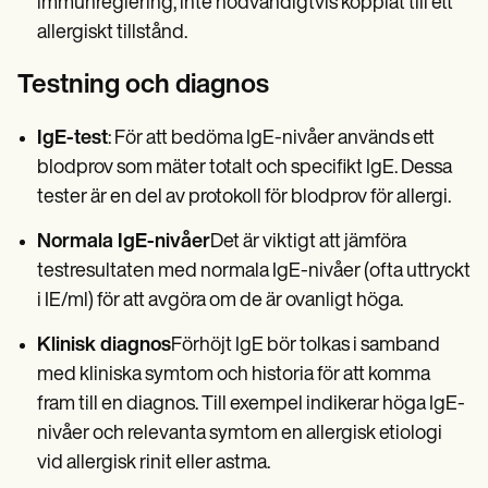
immunreglering, inte nödvändigtvis kopplat till ett
allergiskt tillstånd.
Testning och diagnos
IgE-test
: För att bedöma IgE-nivåer används ett
blodprov som mäter totalt och specifikt IgE. Dessa
tester är en del av protokoll för blodprov för allergi.
Normala IgE-nivåer
Det är viktigt att jämföra
testresultaten med normala IgE-nivåer (ofta uttryckt
i IE/ml) för att avgöra om de är ovanligt höga.
Klinisk diagnos
Förhöjt IgE bör tolkas i samband
med kliniska symtom och historia för att komma
fram till en diagnos. Till exempel indikerar höga IgE-
nivåer och relevanta symtom en allergisk etiologi
vid allergisk rinit eller astma.