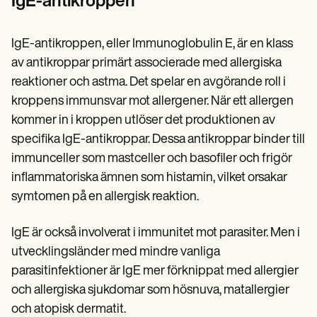
IgE-antikroppen
Patient Visit Summary Template
Help Center
Demos
Training Hub
IgE-antikroppen, eller Immunoglobulin E, är en klass
Webinars
av antikroppar primärt associerade med allergiska
Switch to Carepatron
reaktioner och astma. Det spelar en avgörande roll i
Become a Partner
Pricing
kroppens immunsvar mot allergener. När ett allergen
Why Carepatron?
kommer in i kroppen utlöser det produktionen av
Login
specifika IgE-antikroppar. Dessa antikroppar binder till
Get started
immunceller som mastceller och basofiler och frigör
inflammatoriska ämnen som histamin, vilket orsakar
symtomen på en allergisk reaktion.
IgE är också involverat i immunitet mot parasiter. Men i
utvecklingsländer med mindre vanliga
parasitinfektioner är IgE mer förknippat med allergier
och allergiska sjukdomar som hösnuva, matallergier
och atopisk dermatit.