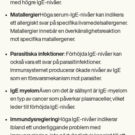
med högre IgE-nivåer.
Matallergier
Höga serum-IgE-nivåer kan indikera
ett allergiskt svar på specifika livsmedelsallergener.
Matallergier innebär en överkänslighetsreaktion
mot specifika matallergener.
Parasitiska infektioner
: Förhöjda IgE-nivåer kan
också vara ett svar på parasitinfektioner.
Immunsystemet producerar ökade nivåer av IgE
som en försvarsmekanism mot parasiter.
IgE myelom
Även om det är sällsynt är IgE-myelom
en typ av cancer som påverkar plasmaceller, vilket
leder till förhöjda IgE-nivåer.
Immundysreglering
Höga IgE-nivåer indikerar
ibland ett underliggande problem med